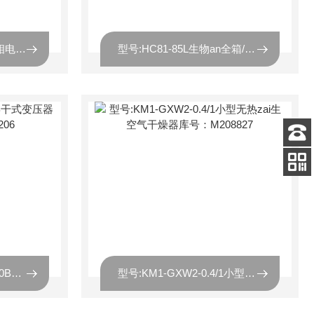
型号:DD22-DK-45D2三相电能表现场校验仪库号：M42308
型号:HC81-85L生物an全箱/食品保温箱 库号：M55523
客服
电话
扫码
加微信
型号:LO077-GFD570-110B干式变压器冷却风机库号：M70206
型号:KM1-GXW2-0.4/1小型无热zai生空气干燥器库号：M208827