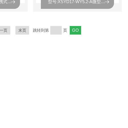
型号:FY02-ZXR-EGD便携式辐射检测仪库号：M348477
型号:XSYD17-WY5.2-A微型空气压缩机库号：M371677
一页
末页
跳转到第
页