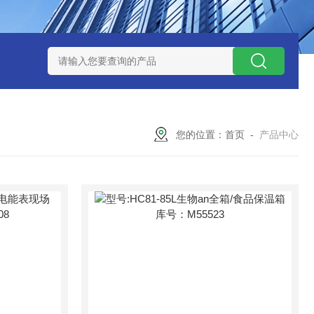
12
型号:ZXEFQ/3*20不锈钢槽式二分器/缩分器库号：M41501
您的位置：
首页
-
产品中心