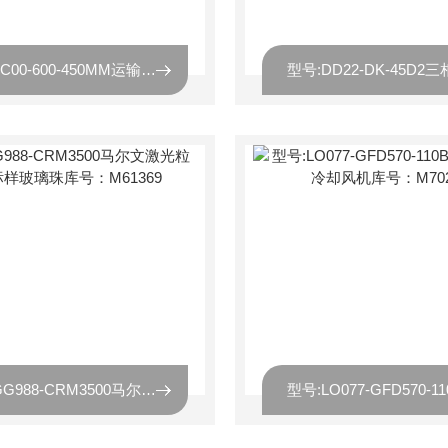
型号:ZC00-600-450MM运输箱/加厚塑料周转箱库号：M42256
型号:GG988-CRM3500马尔文激光粒度仪标样玻璃珠库号：M61369