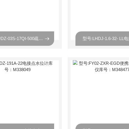
型号:UDZ-03S-17QI-500疏水电接点水位计库号：M257669