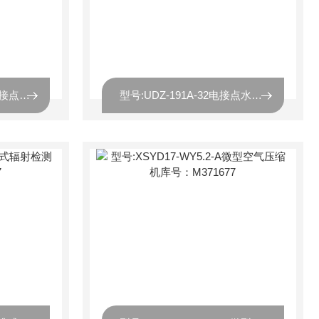
型号:LHDJ-1.6-32- LL电接点液位计库号：M306837
型号:UDZ-191A-32电接点水位计测量筒库号：M330408