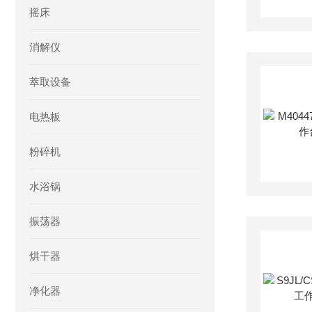
摇床
消解仪
萃取设备
电热板
粉碎机
水浴锅
振荡器
烘干器
净化器