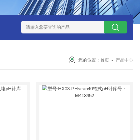
12
型号:ZXEFQ/3*20不锈钢槽式二分器/缩分器库号：M41501
您的位置：
首页
-
产品中心