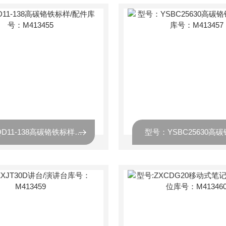
型号:QD11-138高碳铬铁标样/配件库号：M413455