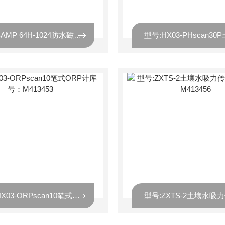
型号:SAMP 64H-1024防水磁电式绝*对编码器库号：M413450
型号:HX03-ORPscan10笔式ORP计库号：M413453