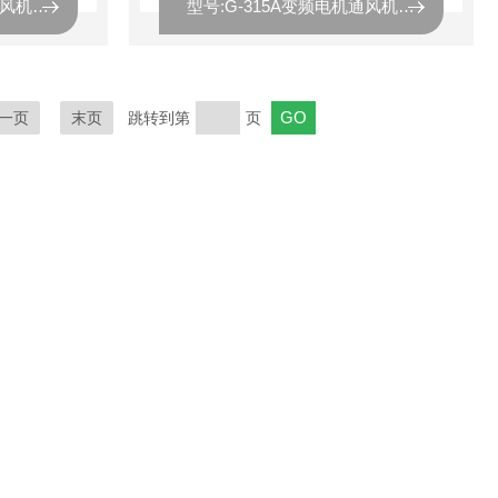
型号:G-160A变频电机通风机库号：M413463
型号:G-315A变频电机通风机库号：M413464
一页
末页
跳转到第
页