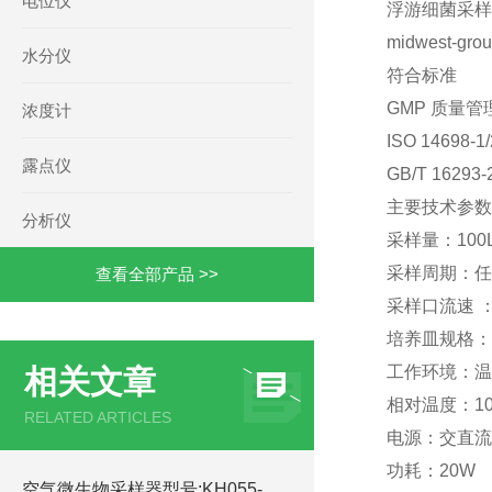
电位仪
浮游细菌采样器 
midwest-gro
水分仪
符合标准
GMP 质量管
浓度计
ISO 146
露点仪
GB/T 16
主要技术参数
分析仪
采样量：100L
采样周期：任
查看全部产品 >>
采样口流速 ：0
培养皿规格： 
工作环境：温度
相关文章
相对温度：10
RELATED ARTICLES
电源：交直流
功耗：20W
空气微生物采样器型号:KH055-M396955的简单介绍