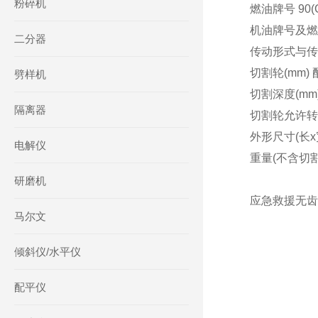
粉碎机
燃油牌号 90(G
机油牌号及燃油
二分器
传动形式与传
切割轮(mm)
劈样机
切割深度(mm)
隔离器
切割轮允许转速(/
外形尺寸(长x宽x高
电解仪
重量(不含切割
研磨机
应急救援无齿锯
马尔文
倾斜仪/水平仪
配平仪