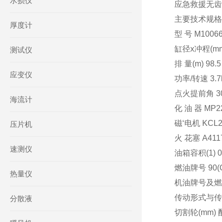
水损仪
应急救援无齿锯
主要技术规格
厚度计
型 号 M1006
缸径x冲程(mm)
测试仪
排 量(m) 98.5
应变仪
功率/转速 3.7kw
点火提前角 30
海流计
化 油 器 MP
磁‘电机 KC
压片机
火 花塞 A411
速测仪
油箱容积(1) 0
燃油牌号 90(G
热量仪
机油牌号及燃油
传动形式与传
分散液
切割轮(mm)