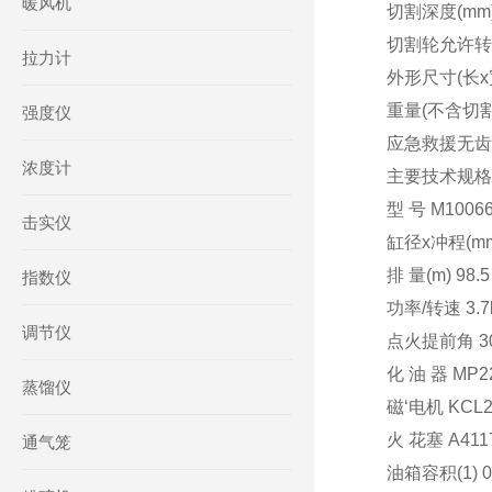
暖风机
切割深度(mm)
切割轮允许转速(/
拉力计
外形尺寸(长x宽x高
重量(不含切割
强度仪
应急救援无齿锯
浓度计
主要技术规格
型 号 M1006
击实仪
缸径x冲程(mm)
排 量(m) 98.5
指数仪
功率/转速 3.7kw
调节仪
点火提前角 30
化 油 器 MP
蒸馏仪
磁‘电机 KC
火 花塞 A411
通气笼
油箱容积(1) 0