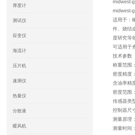
midwest-g
厚度计
midwest-g
适用于：
测试仪
件、烧结
应变仪
度研究等
可适用于
海流计
技术参数
称重范围：0
压片机
密度精度：0.
速测仪
含油率精度
密度范围：0.
热量仪
传感器类
控制器尺寸
分散液
测量原理
暖风机
测量时间