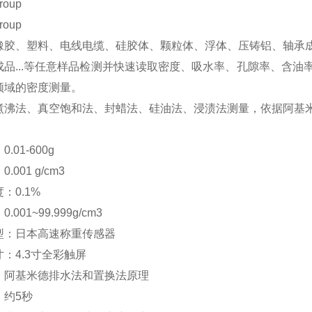
roup
roup
橡胶、塑料、电线电缆、硅胶体、颗粒体、浮体、压铸铝、轴承
成品...等任意样品检测并快速读取密度、吸水率、孔隙率、含
领域的密度测量。
煮沸法、真空饱和法、封蜡法、硅油法、浸渍法测量，依据阿基
.01-600g
001 g/cm3
：0.1%
001~99.999g/cm3
型：日本高速称重传感器
：4.3寸全彩触屏
：阿基米德排水法和置换法原理
：约5秒