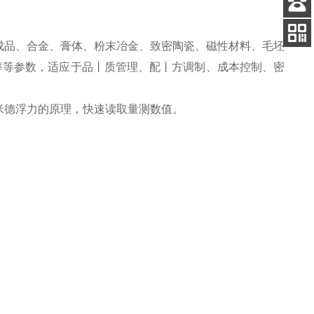
客服
电话
成品、合金、膏体、粉末冶金、致密陶瓷、磁性材料、毛坯
扫码
油率等参数，适应于品丨质管理、配丨方调制、成本控制、密
加微信
米德浮力的原理，快速读取量测数值。