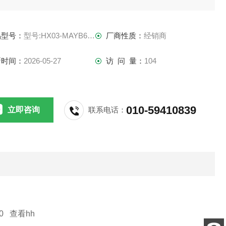
west-group
品型号：
型号:HX03-MAYB602
厂商性质：
经销商
west-group
新时间：
2026-05-27
访 问 量：
104
用于：橡胶、塑料、电线电缆、硅胶体、颗粒体、浮体、压铸
、轴承成品、合金、膏体、粉末冶金、致密陶瓷、磁性材料、
010-59410839
立即咨询
联系电话：
件、烧结成品...等任意样品检测并快速读取密度、吸水率、孔
率、含油率等参
0 查看hh