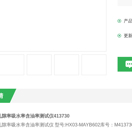
mid
产
mid
更
适
铝
毛坯
隙
情
隙率吸水率含油率测试仪413730
隙率吸水率含油率测试仪 型号:HX03-MAYB602库号：M41373