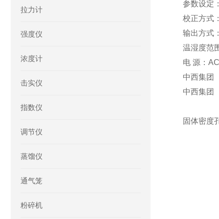
参数设定
拉力计
校正方式
输出方式：
强度仪
温湿度范围
浓度计
电 源：AC~
中西集团
击实仪
中西集团
指数仪
固体密度孔
调节仪
蒸馏仪
通气笼
粉碎机