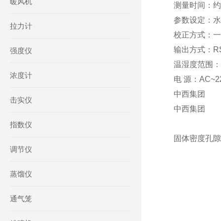
暖风机
测量时间：约
参数设定：水
拉力计
校正方式：一
输出方式：R
强度仪
温湿度范围：
浓度计
电 源：AC~22
中西集团
击实仪
中西集团
指数仪
固体密度孔隙
调节仪
蒸馏仪
通气笼