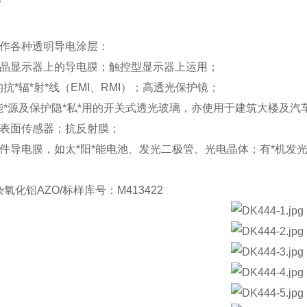
7
：
制作各种透明导电涂层：
液晶显示器上的导电膜；触控型显示器上运用；
 的抗*辐*射*线（EMI、RMI）；高透光保护镜；
能*源及保护隐*私*用的开关式透光玻璃，亦使用于建筑大楼及汽
于表面传感器；抗反射膜；
组件导电膜，如太*阳*能电池、发光二极管、光电晶体；有*机发
氧化铝AZO/标样库号：M413422