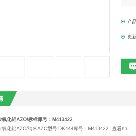
纳米
产
型号
更
特点
定，
导
6x
情
氧化铝AZO/标样库号：M413422
化铝AZO/纳米AZO型号:DK444库号：M413422 查看hh