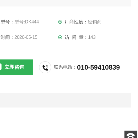
AZO
品型号：
型号:DK444
厂商性质：
经销商
：DK444
新时间：
2026-05-15
访 问 量：
143
:在ZnO中掺杂AI2O3简称AZO，耐高温，导电性好，高温稳
防*辐*射。该产品是一种价格相对便宜，对环境无hai的透明
010-59410839
立即咨询
联系电话：
电材料，可以耐受1975℃的高温，导电性用蒸镀法沉积可达到
1040.cm的极*限，而且高温稳