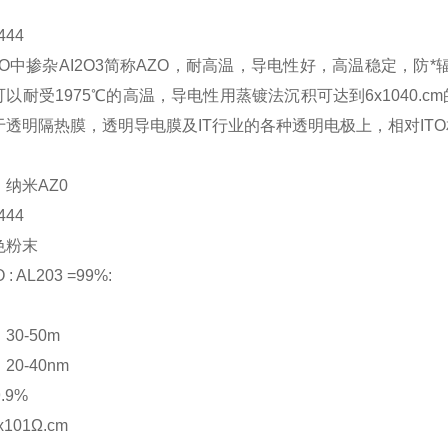
44
nO中掺杂AI2O3简称AZO，耐高温，导电性好，高温稳定，防
以耐受1975℃的高温，导电性用蒸镀法沉积可达到6x1040.c
于透明隔热膜，透明导电膜及IT行业的各种透明电极上，相对IT
纳米AZ0
44
色粉末
 AL203 =99%:
0-50m
0-40nm
.9%
101Ω.cm