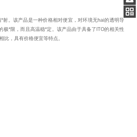
客服
电话
*辐*射。该产品是一种价格相对便宜，对环境无hai的透明导
扫码
加微信
m的极*限，而且高温稳*定。该产品由于具备了ITO的相关性
O相比，具有价格便宜等特点。