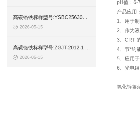
pH值：6-
产品应用
高碳铬铁标样型号:YSBC25630库号：M413457的简单介绍
1、用于
2026-05-15
2、作为
3、CRT
高碳铬铁标样型号:ZGJT-2012-1 GSB03-1562-2020的简单介绍
4、节*约
2026-05-15
5、应用
6、光电
氧化锌掺杂