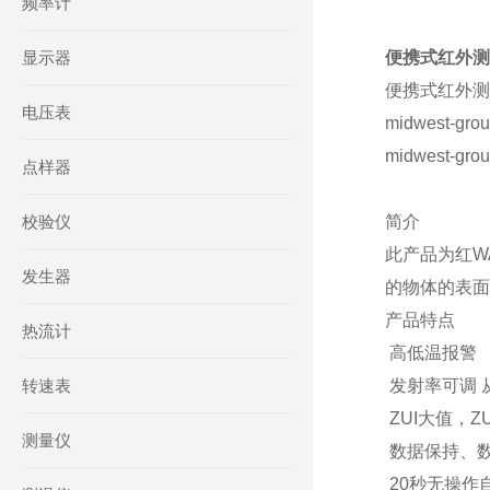
频率计
显示器
便携式红外测温
便携式红外测温
电压表
midwest-gro
midwest-gro
点样器
校验仪
简介
此产品为红W
发生器
的物体的表面
产品特点
热流计
高低温报警
转速表
发射率可调 从0
ZUI大值，Z
测量仪
数据保持、
20秒无操作