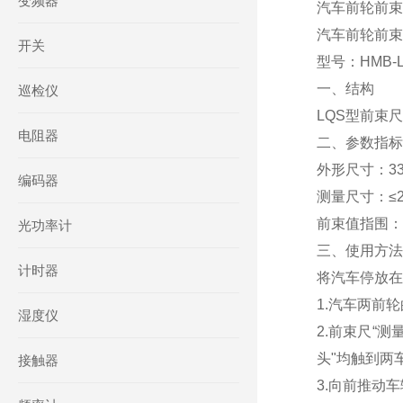
变频器
汽车前轮前束尺
汽车前轮前束
开关
型号：HMB-L
一、结构
巡检仪
LQS型前束
电阻器
二、参数指标
外形尺寸：330
编码器
测量尺寸：≤2
前束值指围：±
光功率计
三、使用方法
计时器
将汽车停放在
1.汽车两前
湿度仪
2.前束尺“
头"均触到两
接触器
3.向前推动