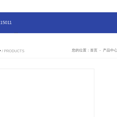
5011
型号:HX03-CHI650F电化学分析仪/工作站库号：M4150
心
您的位置：
首页
-
产品中
/ PRODUCTS