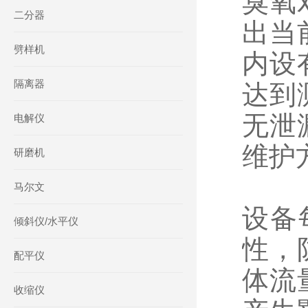
臭氧
二分器
出当
劈样机
内设
隔离器
达到
无泄
电解仪
维护
研磨机
马尔文
设备
倾斜仪/水平仪
性，
配平仪
体流
收缩仪