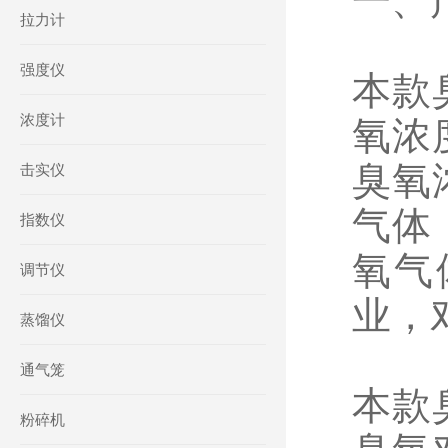
一、
拉力计
强度仪
本款
浓度计
氧浓
臭氧
击实仪
气体
指数仪
氧气
调节仪
业，
蒸馏仪
通气笼
本款
粉碎机