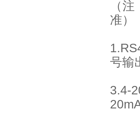
（注
准）
1.R
号输出
3.4
20mA