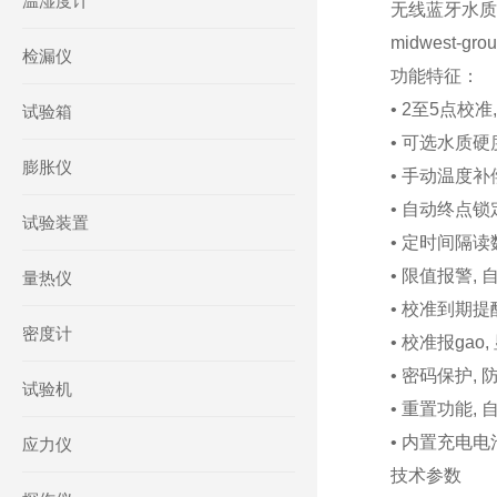
温湿度计
无线蓝牙水质硬
midwest-gro
检漏仪
功能特征：
• 2至5点校
试验箱
• 可选水质硬度单位
膨胀仪
• 手动温度补
• 自动终点
试验装置
• 定时间隔
• 限值报警
量热仪
• 校准到期
密度计
• 校准报gao
• 密码保护
试验机
• 重置功能
• 内置充电
应力仪
技术参数