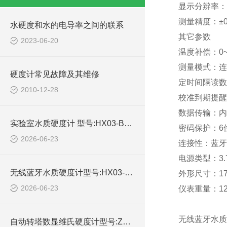
显示分辨率：0.
测量精度：±0
水硬度和水的电导率之间的联系
其它参数
2023-06-20
温度补偿：0~10
测量模式：连
硬度计常见故障及其维修
定时间隔读数：1
2010-12-28
校准到期提醒
数据传输：内
实验室水质硬度计 型号:HX03-BT932库号：M414244的简单介绍
密码保护：6
2026-06-23
连接性：蓝牙4
电源类型：3.7
无线蓝牙水质硬度计型号:HX03-S40库号：M414248的技术介绍
外形尺寸：175
2026-06-23
仪表重量：12
无线蓝牙水质硬
自动转塔数显维氏硬度计型号:ZX/YQVSX-30Z的技术参数