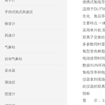
离子计
便携式氢电导率
适用于DL/
手持式热式风速仪
生化、食品等
主要特点 一体
噪音计
采用单片机 
风速计
双离子交换
多参数同时
气象站
氢型变色树脂
电池使用时间
自动气象站
数据XUN环
采水器
氢电导率和电
仪器拿到现场
测油仪
此仪器的双离
指标
照度计
显 示： 1