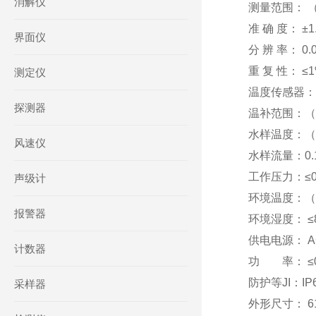
消解仪
测量范围： （0.
准 确 度： ±1.
界面仪
分 辨 率： 0.0
重 复 性： ≤
测定仪
温度传感器：P
探测器
温补范围：（
水样温度：（
风速仪
水样流量：0.1 
工作压力：≤0.
声级计
环境温度：（
报警器
环境湿度： ≤
供电电源： AC
计数器
功 率： ≤0
防护等JI：IP
采样器
外形尺寸： 61