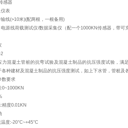
N传感器
显仪表
传输线(>10米)(配两根，一根备用)
、电源线荷载测试仪/数据采集仪（配一个1000KN传感器，带可充锂
仪
2
力混凝土管桩的抗弯试验及混凝土制品的抗压强度试验，满足GB/
于各种建材及混凝土制品的抗压强度测试，如上下水管，管桩及
参数要求
0~1000KN
%
:精度0.01KN
动
度:-20°C~+45°C