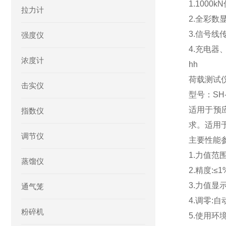
1.1000k
拉力计
2.全彩数
3.信号线
强度仪
4.充电器
浓度计
hh
荷载测试
击实仪
型号：SH-
适用于预应
指数仪
求。适用
调节仪
主要性能
1.力值范围:
蒸馏仪
2.精度:≤1
3.力值显示
通气笼
4.调零:自
粉碎机
5.使用环境温