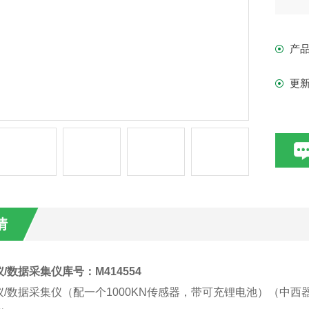
荷
产
型号
更
适
验，
求
管
情
/数据采集仪库号：M414554
/数据采集仪（配一个1000KN传感器，带可充锂电池）（中西器材） 