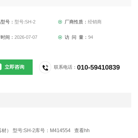
载测试仪
品型号：
型号:SH-2
厂商性质：
经销商
：SH-2
新时间：
2026-07-07
访 问 量：
94
用于预应力混凝土管桩的抗弯试验及混凝土制品的抗压强度试
满足GB/T13476-2023《先张法预应力混凝土管桩》等标准要
010-59410839
立即咨询
联系电话：
。适用于各种建材及混凝土制品的抗压强度测试，如上下水
，管桩及各
型号:SH-2库号：M414554 查看hh