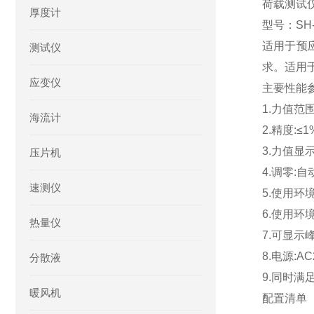
荷载测试
厚度计
型号：SH-
适用于预应
测试仪
求。适用
应变仪
主要性能
1.力值范围:
海流计
2.精度:≤1
3.力值显示
压片机
4.调零:自
速测仪
5.使用环境温
6.使用环
热量仪
7.可显示
8.电源:AC
分散液
9.同时
暖风机
配置清单