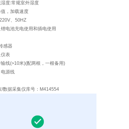
境湿度:常规室外湿度
峰值，加载速度
220V、50HZ
满足锂电池充电使用和插电使用
N传感器
显仪表
传输线(>10米)(配两根，一根备用)
、电源线
/数据采集仪库号：M414554