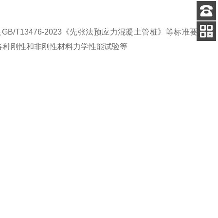
客服
T13476-2023《先张法预应力混凝土管桩》等标准要
电话
各种刚性和非刚性材料力学性能试验等
扫码
加微信