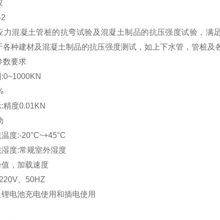
仪
2
力混凝土管桩的抗弯试验及混凝土制品的抗压强度试验，满足GB/
于各种建材及混凝土制品的抗压强度测试，如上下水管，管桩及
参数要求
0~1000KN
%
:精度0.01KN
动
度:-20°C~+45°C
境湿度:常规室外湿度
峰值，加载速度
220V、50HZ
满足锂电池充电使用和插电使用