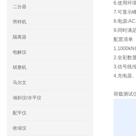
6.使用环
二分器
7.可显示
8.电源:AC
劈样机
9.同时
隔离器
配置清单
1.1000k
电解仪
2.全彩数
3.信号线
研磨机
4.充电器
马尔文
荷载测试仪
倾斜仪/水平仪
配平仪
收缩仪