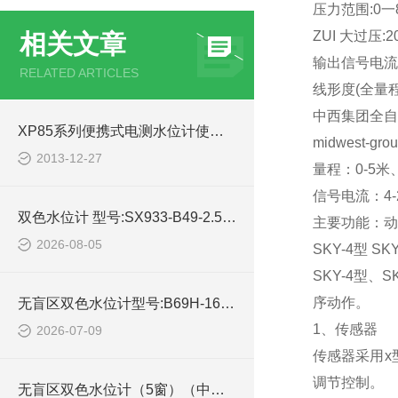
压力范围:0一8
ZUI 大过压:20
相关文章
输出信号电流:4-
RELATED ARTICLES
线形度(全量程量
中西集团全自动
XP85系列便携式电测水位计使用说明书
midwest-gro
2013-12-27
量程：0-5米、
信号电流：4-
双色水位计 型号:SX933-B49-2.5-400库号：M22793的简单介绍
主要功能：动
2026-08-05
SKY-4型 
SKY-4型
序动作。
无盲区双色水位计型号:B69H-16/2-W库号：M334289devil技术参数
1、传感器
2026-07-09
传感器采用x
调节控制。
无盲区双色水位计（5窗）（中西器材） 型号:ZHTC-SMW22-6的技术介绍