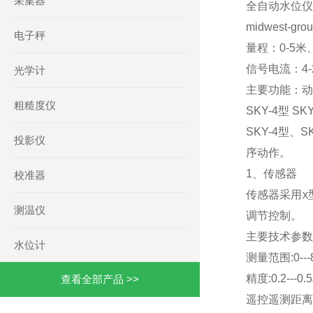
采集器
全自动水位仪/
midwest-gro
电子秤
量程：0-5米、
信号电流：4-
光学计
主要功能：动
粗糙度仪
SKY-4型 
SKY-4型
投影仪
序动作。
1、传感器
校准器
传感器采用x
测温仪
调节控制。
主要技术参数
水位计
测量范围:0---
精度:0.2---0.5
查看全部产品 >>
遥控遥测距离:0