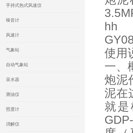
手持式热式风速仪
3.5
噪音计
hh
风速计
GY0
使用
气象站
一、
自动气象站
炮泥
采水器
泥在
测油仪
就是
照度计
GD
消解仪