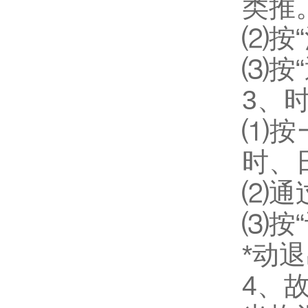
类推
⑵按
⑶按
3、
⑴按
时、
⑵通
⑶按
*动
4、