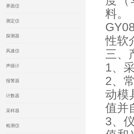
度（
界面仪
料。
测定仪
GY0
探测器
性软
三、
风速仪
1、
声级计
2、
报警器
动模
计数器
值并
采样器
3、
检测仪