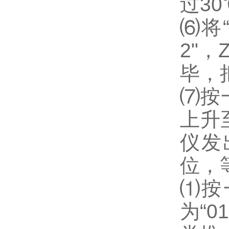
过3
⑹将
2"
毕，
⑺按
上升
仪发
位，
⑴按
为“0