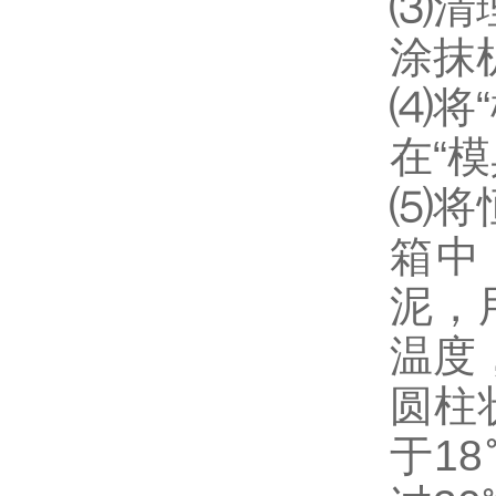
⑶清
涂抹
⑷将“
在“
⑸将
箱中
泥，
温度
圆柱
于1