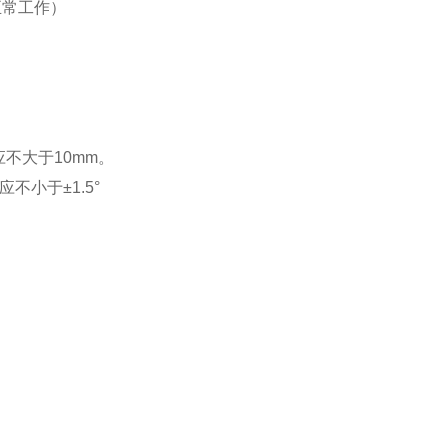
可正常工作）
应不大于10mm。
不小于±1.5°