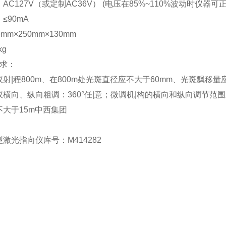
AC127V（或定制AC36V） (电压在85%~110%波动时仪器
≤90mA
mm×250mm×130mm
kg
要求：
射|程800m、在800m处光斑直径应不大于60mm、光斑飘移量
横向、纵向粗调：360°任|意；微调机|构的横向和纵向调节范围应
大于15m中西集团
激光指向仪库号：M414282