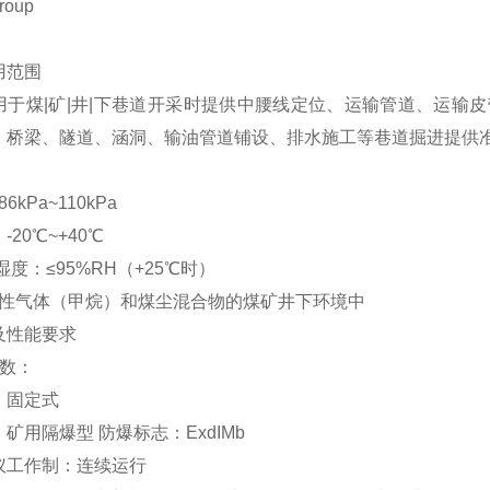
roup
用范围
用于煤|矿|井|下巷道开采时提供中腰线定位、运输管道、运输
、桥梁、隧道、涵洞、输油管道铺设、排水施工等巷道掘进提供
6kPa~110kPa
20℃~+40℃
湿度：≤95%RH（+25℃时）
炸|性气体（甲烷）和煤尘混合物的煤矿井下环境中
及性能要求
参数：
：固定式
矿用隔爆型 防爆标志：ExdIMb
仪工作制：连续运行