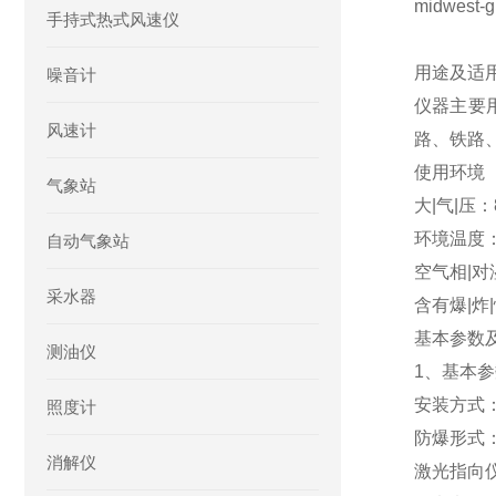
midwest-g
手持式热式风速仪
用途及适
噪音计
仪器主要
风速计
路、铁路
使用环境
气象站
大|气|压：8
环境温度：-
自动气象站
空气相|对
采水器
含有爆|
基本参数
测油仪
1、基本
安装方式
照度计
防爆形式：
消解仪
激光指向