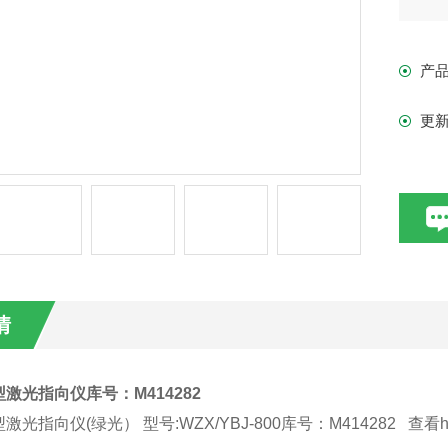
mid
产
更
用
仪器
运
路
掘
情
使
激光指向仪库号：M414282
光指向仪(绿光） 型号:WZX/YBJ-800库号：M414282 查看h