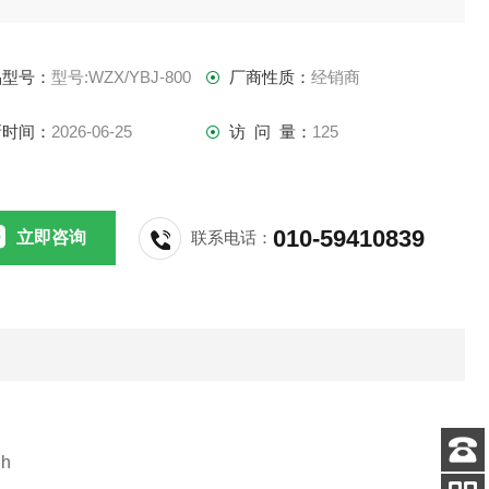
west-group
品型号：
型号:WZX/YBJ-800
厂商性质：
经销商
新时间：
2026-06-25
访 问 量：
125
途及适用范围
010-59410839
立即咨询
联系电话：
主要用于煤|矿|井|下巷道开采时提供中腰线定位、运输管道、
输皮带、风管、水管、电缆铺设等方向定位。还可为地铁、公
、铁路、桥梁、隧道、涵洞、输油管道铺设、排水施工等巷道
进提供准直线。
用环
h
客服