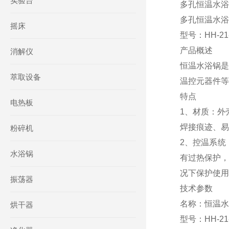
实验台
多孔恒温水浴锅
多孔恒温水浴
摇床
型号：HH-21
产品概述
消解仪
恒温水浴锅是
萃取设备
温控元器件等
特点
电热板
1、材质：外
焊接痕迹、易
粉碎机
2、控温系统
水浴锅
有过热保护，
况下保护使用
振荡器
技术参数
名称：恒温水
烘干器
型号：HH-21