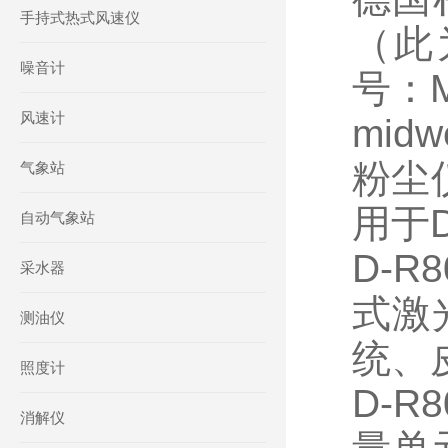
手持式热式风速仪
（此
噪音计
号：M
风速计
midw
粉尘
气象站
用于D
自动气象站
D-R
采水器
式激
测油仪
统、
照度计
D-R
消解仪