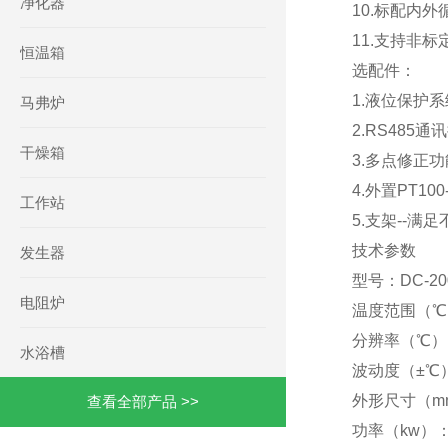
净化器
10.标配内
11.支持非标
恒温箱
选配件：
1.液位保护
马弗炉
2.RS48
干燥箱
3.多点修正
4.外置PT1
工作站
5.支架--
技术参数
发生器
型号：DC-200
电阻炉
温度范围（℃）
分辨率（℃）：
水浴槽
波动度（±℃）：
外形尺寸（mm）
查看全部产品 >>
功率（kw）：