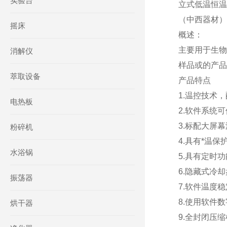
实验台
立式低温恒温槽
（中西器材）
摇床
概述：
主要用于生物
消解仪
样品或的产品
萃取设备
产品特点
1.温控技术
电热板
2.软件系统
3.标配大屏
粉碎机
4.具有*温
水浴锅
5.具有定时
6.隐藏式冷
振荡器
7.软件温度
8.使用软件
烘干器
9.全封闭压