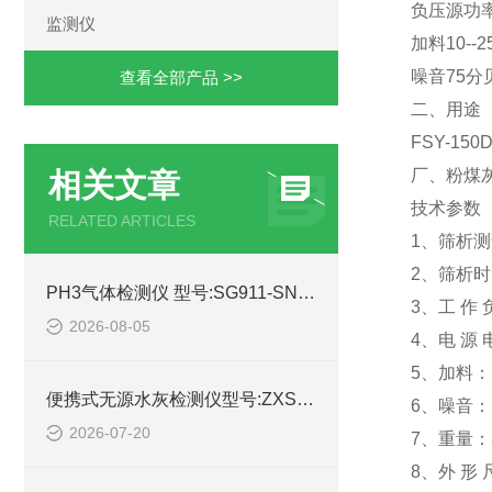
负压源功率
监测仪
加料10--2
噪音75分
查看全部产品 >>
二、用途
FSY-
厂、粉煤
相关文章
技术参数
RELATED ARTICLES
1、筛析测试
2、筛析时间
PH3气体检测仪 型号:SG911-SNG350-PH3的产品特点及介绍
3、工 作 负 
2026-08-05
4、电 源 电
5、加料： 1
便携式无源水灰检测仪型号:ZXSHY-3000WY库号：M414645的技术指标
6、噪音：
2026-07-20
7、重量：3
8、外 形 尺