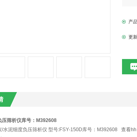
负
产
型号
更
FS
用
器
工作
情
喷气
筛
压筛析仪库号：M392608
水泥细度负压筛析仪 型号:FSY-150D库号：M392608 查看hh