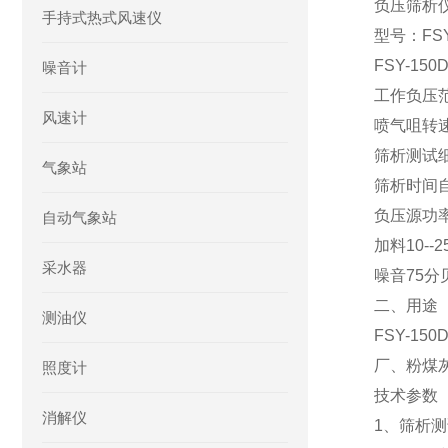
负压筛析
手持式热式风速仪
型号：FSY
FSY-1
噪音计
工作负压范围
风速计
喷气咀转速30
筛析测试细度
气象站
筛析时间自
负压源功率
自动气象站
加料10--2
采水器
噪音75分
二、用途
测油仪
FSY-
厂、粉煤
照度计
技术参数
消解仪
1、筛析测试