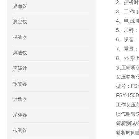
2、筛析时间
界面仪
3、工 作 负 
4、电 源 电
测定仪
5、加料： 1
探测器
6、噪音：
7、重量：3
风速仪
8、外 形 尺
负压筛析仪/
声级计
负压筛析
报警器
型号：FSY
FSY-1
计数器
工作负压范围
喷气咀转速30
采样器
筛析测试细度
检测仪
筛析时间自