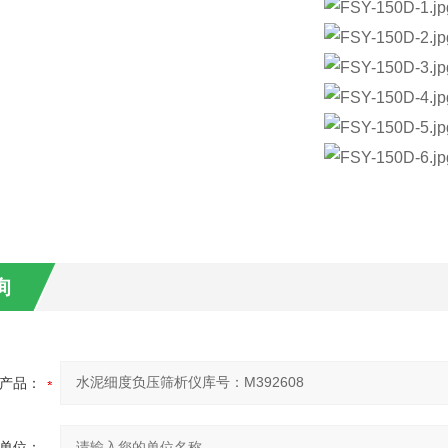
询
产品：
单位：