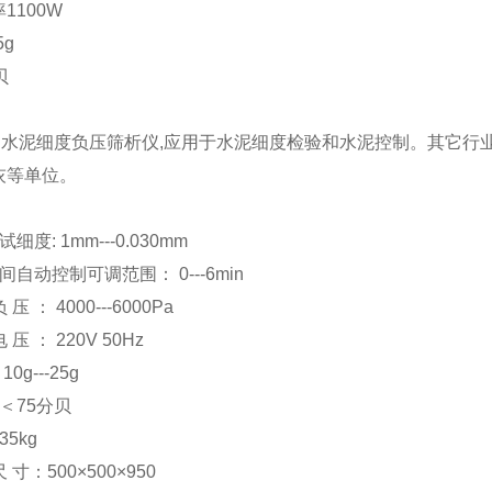
1100W
5g
贝
150D水泥细度负压筛析仪,应用于水泥细度检验和水泥控制。其
灰等单位。
细度: 1mm---0.030mm
自动控制可调范围： 0---6min
压 ： 4000---6000Pa
 压 ： 220V 50Hz
0g---25g
＜75分贝
5kg
 寸：500×500×950