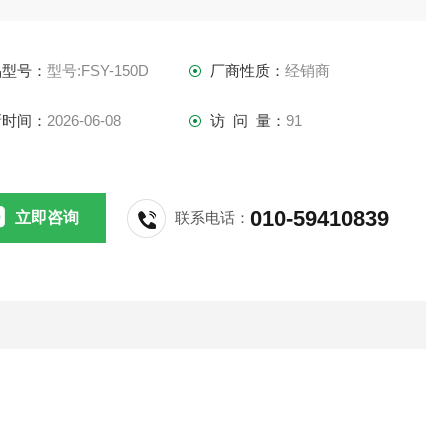
压筛析仪
品型号：
型号:FSY-150D
厂商性质：
经销商
：FSY-150D
新时间：
2026-06-08
访 问 量：
91
Y-150D数显水泥细度负压筛析仪是符合GB/T1345-2005标准，
于检测水泥细度的仪器。其他行业粉末细度测试也可使用本仪
010-59410839
立即咨询
联系电话：
负压范围-4000--6000Pa
咀转速30r/min±2r
析测试细度