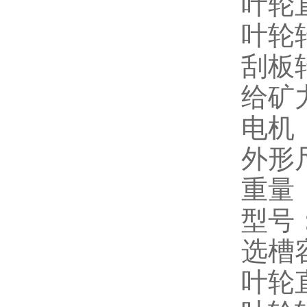
叶轮
叶轮转
刮板
给矿力
电机（
外形尺
重量（
型号：X
选槽容
叶轮