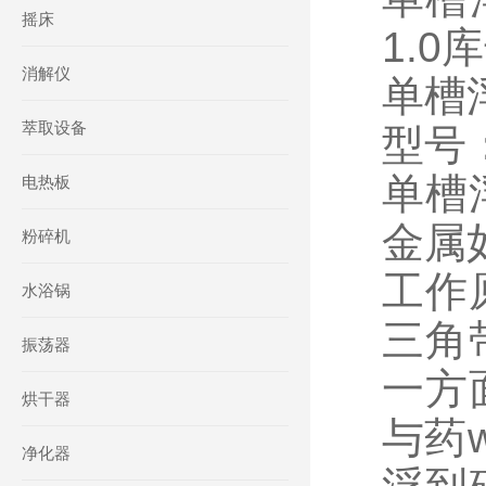
摇床
1.0
消解仪
单槽
萃取设备
型号：X
单槽
电热板
金属
粉碎机
工作
水浴锅
三角
振荡器
一方
烘干器
与药
净化器