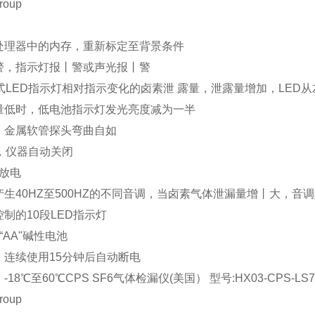
roup
处理器中的内存，重新标定至背景条件
警，指示灯报丨警或声光报丨警
式LED指示灯相对指示变化的卤素泄 露量，泄露量增加，LED
量低时，低电池指示灯发光亮度减为一半
，金属软管探头弯曲自如
，仪器自动关闭
放电
生40HZ至500HZ的不同音调，当卤素气体泄漏量增丨大，音
制的10段LED指示灯
“AA"碱性电池
：连续使用15分钟后自动断电
18℃至60℃CPS SF6气体检漏仪(美国） 型号:HX03-CPS-LS7
roup