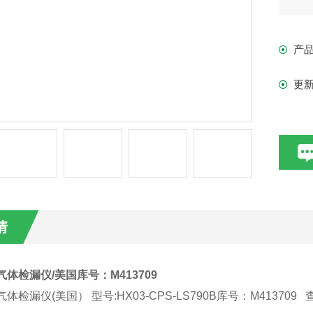
mid
产
技
更
能
声
1
加，
情
6气体检漏仪/美国库号：M413709
6气体检漏仪(美国） 型号:HX03-CPS-LS790B库号：M413709 