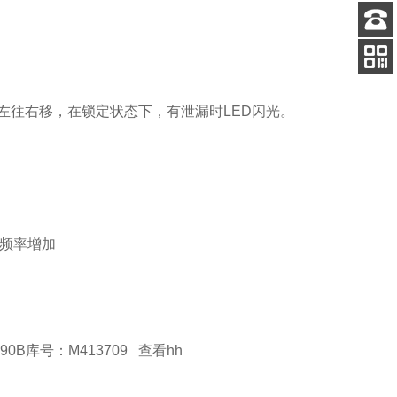
客服
电话
扫码
加微信
从左往右移，在锁定状态下，有泄漏时LED闪光。
调频率增加
90B库号：M413709 查看hh