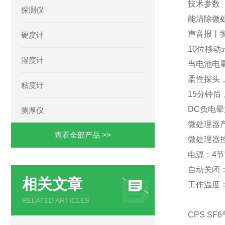
技术参数
探测仪
能清除微
声音报丨
硬度计
10位移动
湿度计
当电池电
柔性探头
粘度计
15分钟后
DC负电晕
测厚仪
微处理器产
查看全部产品 >>
微处理器控
电源：4节
自动关闭
相关文章
工作温度：
RELATED ARTICLES
CPS SF