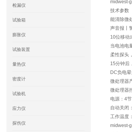
midwest-g
检漏仪
技术参数
能清除微
试验箱
声音报丨
膨胀仪
10位移动
当电池电
试验装置
柔性探头
15分钟后
量热仪
DC负电晕
密度计
微处理器产
微处理器控
试验机
电源：4节
自动关闭
应力仪
工作温度：-
探伤仪
midwest-g