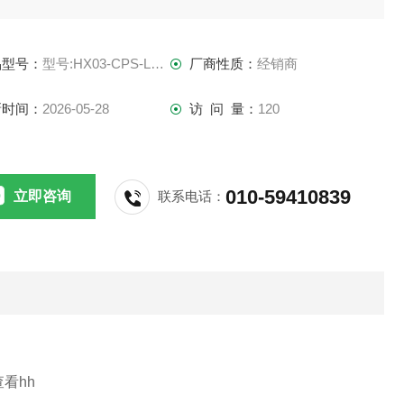
west-group
品型号：
型号:HX03-CPS-LS790B
厂商性质：
经销商
术参数
新时间：
2026-05-28
访 问 量：
120
清除微处理器中的内存，重新标定至背景条件
010-59410839
立即咨询
联系电话：
音报丨警，指示灯报丨警或声光报丨警
0位移动式LED指示灯相对指示变化的卤素泄 露量，泄露量增
LED从左往右移，在锁定状态下，有泄漏时LED
查看hh