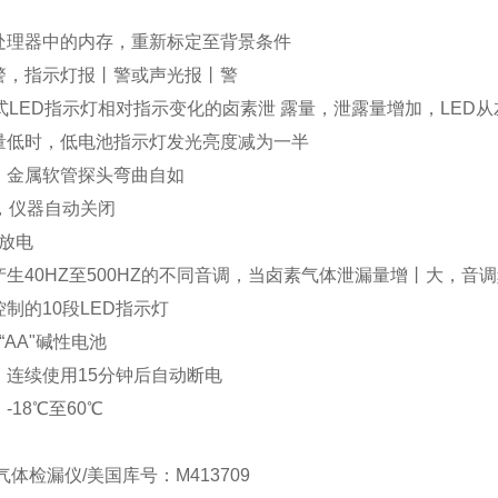
处理器中的内存，重新标定至背景条件
警，指示灯报丨警或声光报丨警
式LED指示灯相对指示变化的卤素泄 露量，泄露量增加，LED
量低时，低电池指示灯发光亮度减为一半
，金属软管探头弯曲自如
，仪器自动关闭
放电
生40HZ至500HZ的不同音调，当卤素气体泄漏量增丨大，音
制的10段LED指示灯
“AA"碱性电池
：连续使用15分钟后自动断电
-18℃至60℃
6气体检漏仪/美国库号：M413709