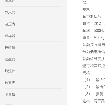
频率计
器。
规格
显示器
扬声器型号：M
阻抗：2KΩ（
电压表
频率：500Hz 
点样器
重量：约3 kg
音频接收器与
校验仪
号为低电压信
音频信号变换
发生器
也可和其它控
热流计
规格
（1）、输入信号
转速表
（2）、输出信号
（3）、报警：上
测量仪
输出：两开路