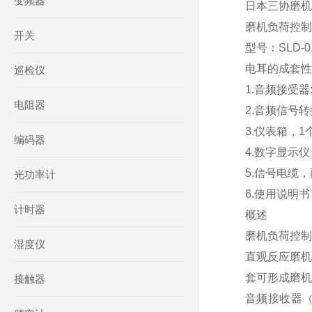
变频器
日本三协磨机负荷
磨机负荷控制
开关
型号：SLD-01
电耳的成套性
巡检仪
1.音频接受器:
电阻器
2.音频信号转换
3.仪表箱，1
编码器
4.数字显示仪
5.信号电缆
光功率计
6.使用说明书
计时器
概述
磨机负荷控制
湿度仪
直观反应磨机
套可形成磨机
接触器
音频接收器（