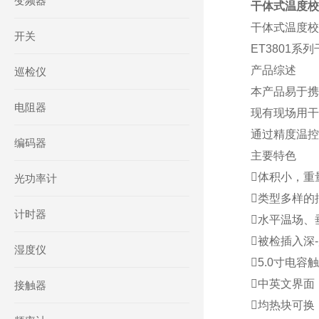
变频器
干体式温度校准
干体式温度校准炉
开关
ET3801系
产品综述
巡检仪
本产品易于携
电阻器
现有现场用干
通过精度温控
编码器
主要特色
体积小，重
光功率计
类型多样的
计时器
水平温场、
被检插入深
湿度仪
5.0寸电
中英文界面
接触器
均热块可换