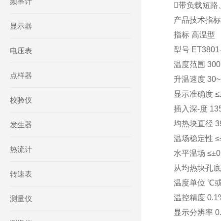
频率计
带负载短路
产品技术指标
显示器
指标 高温型
型号 ET3801
电压表
温度范围 300
点样器
升温速度 30~1
显示准确度 ≤±
校验仪
插入深-度 13
均热块直径 3
发生器
温场稳定性 ≤±
热流计
水平温场 ≤±0
从均热块孔底
转速表
温度单位 ℃
温控精度 0.1
测量仪
显示分辨率 0.