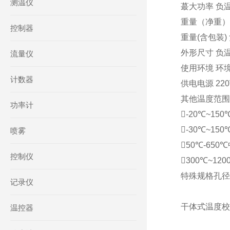
测温仪
蕞大功率 负温
重量（净重） 
控制器
重量(含包装)
外形尺寸 负温型
流量仪
使用环境 环境
计数器
供电电源 220
其他温度范围
功率计
-20℃~15
-30℃~1
喷雾
50℃-65
控制仪
300℃~12
特殊规格孔径
记录仪
干体式温度校准
温控器