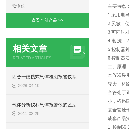
漏酸（断酸
监测仪
主要特点
1.采用电
查看全部产品 >>
2.灵敏，
3.可同时
4.电 源：22
相关文章
5.控制器外形
RELATED ARTICLES
6.控制器安装
二、原理
本仪器采
四合一便携式气体检测报警仪型号:ZX/B40的技术介绍
较大，桥
2026-04-10
合管处于
小，桥路
气体分析仪和气体报警仪的区别
复合管处
2011-02-28
成套产品
1. 控制器 