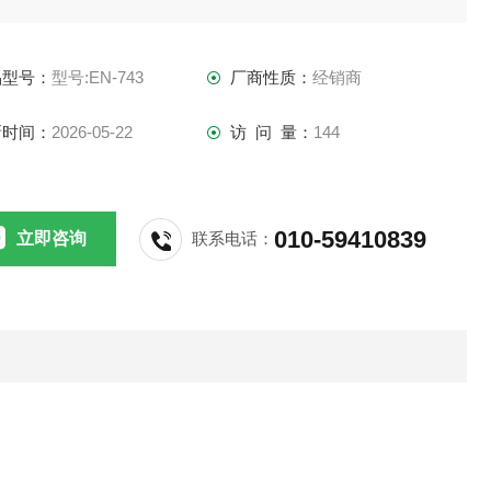
N-741和EN-742都已经停产，EN-743为替代升级款）
品型号：
型号:EN-743
厂商性质：
经销商
断)酸报警仪
新时间：
2026-05-22
访 问 量：
144
：EN-743
：L=250mm，每套各配3支电极
010-59410839
立即咨询
联系电话：
、概述
-743 型漏（断）酸报警仪用于硫酸厂冷却器的漏酸报警。同时
可用于封闭酸洗净化流程中上塔酸的