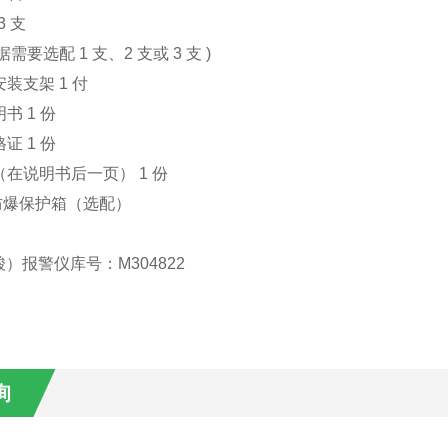
3 支
需要选配 1 支、2 支或 3 支 )
安装支架 1 付
明书 1 份
格证 1 份
卡（在说明书后一页） 1 份
防爆保护箱（选配）
）报警仪库号：M304822
询