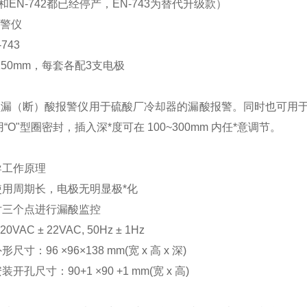
1和EN-742都已经停产，EN-743为替代升级款）
报警仪
743
250mm，每套各配3支电极
43 型漏（断）酸报警仪用于硫酸厂冷却器的漏酸报警。同时也可
“O"型圈密封，插入深*度可在 100~300mm 内任*意调节。
：
导工作原理
使用周期长，电极无明显极*化
对三个点进行漏酸监控
0VAC ± 22VAC, 50Hz ± 1Hz
尺寸：96 ×96×138 mm(宽 x 高 x 深)
开孔尺寸：90+1 ×90 +1 mm(宽 x 高)