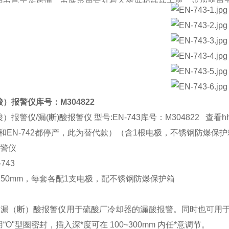
用电导工作原理。电路采用互补复合管做相敏放大器。当仪器用
路两端电位差与电源电压反向，互补管因反向偏置而截止。当漏
正向偏置而饱*和，仪器发出报警信号。当仪器用于断酸检测时
两端电位差与电源电压反相，复合管处于反向偏置而截止；当断
于正向偏置而饱*和，仪器发出报警信号。
清单
1 台
）报警仪库号：M304822
3 支
报警仪/漏(断)酸报警仪 型号:EN-743库号：M304822 查看h
需要选配 1 支、2 支或 3 支 )
41和EN-742都停产，此为替代款）（含1根电极，不锈钢防爆保
安装支架 1 付
报警仪
明书 1 份
743
格证 1 份
250mm，每套各配1支电极，配不锈钢防爆保护箱
卡（在说明书后一页） 1 份
防爆保护箱（选配）
43 型漏（断）酸报警仪用于硫酸厂冷却器的漏酸报警。同时也可
“O"型圈密封，插入深*度可在 100~300mm 内任*意调节。