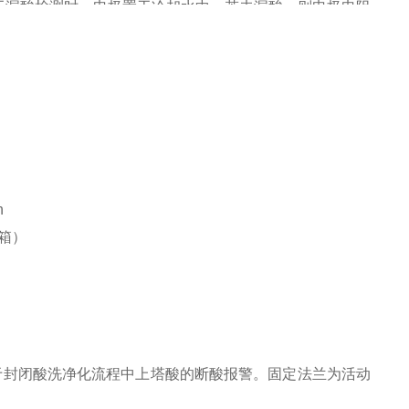
于漏酸检测时，电极置于冷却水中。若未漏酸，则电极电阻
酸时，电极电阻下降，桥路两端电位差与电源电压同相，复
，电极置于净化酸上酸管中，当上酸正常时，电极电阻较
酸时，电极电阻增*大，桥路两端电位差与电源电压同相，
h
护箱）
用于封闭酸洗净化流程中上塔酸的断酸报警。固定法兰为活动