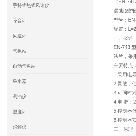
（EN-74
手持式热式风速仪
漏(断)酸
型号：EN-
噪音计
配置：L=
风速计
一、概述
EN-7
气象站
法兰，采用
主要特点
自动气象站
1.采用电
采水器
2.灵敏，
3.可同时
测油仪
4.电 源：22
5.控制器外形
照度计
6.控制器安装
消解仪
二、原理