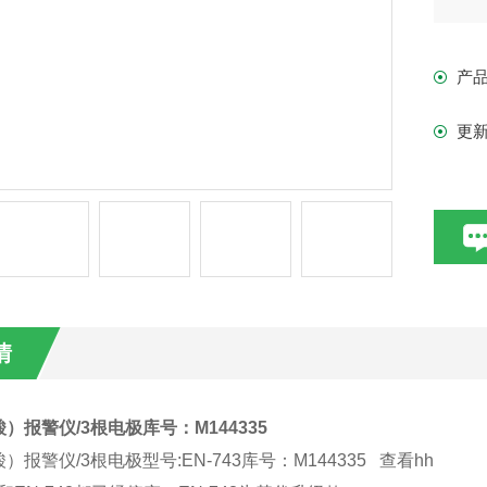
（E
产
漏(
更
型号
配置
一
EN
情
也
）报警仪/3根电极库号：M144335
）报警仪/3根电极型号:EN-743库号：M144335 查看hh