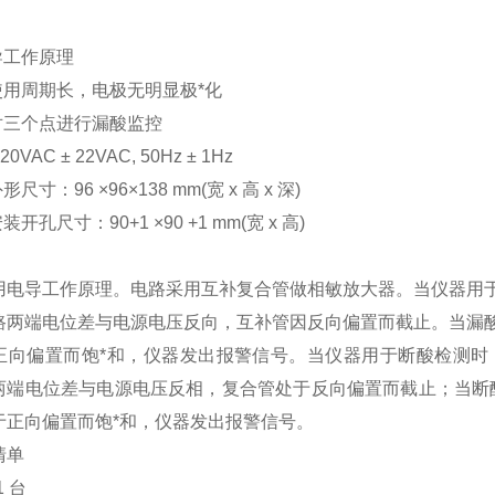
）报警仪/3根电极库号：M144335
：
导工作原理
使用周期长，电极无明显极*化
对三个点进行漏酸监控
0VAC ± 22VAC, 50Hz ± 1Hz
尺寸：96 ×96×138 mm(宽 x 高 x 深)
开孔尺寸：90+1 ×90 +1 mm(宽 x 高)
用电导工作原理。电路采用互补复合管做相敏放大器。当仪器用
路两端电位差与电源电压反向，互补管因反向偏置而截止。当漏
正向偏置而饱*和，仪器发出报警信号。当仪器用于断酸检测时
两端电位差与电源电压反相，复合管处于反向偏置而截止；当断
于正向偏置而饱*和，仪器发出报警信号。
清单
1 台