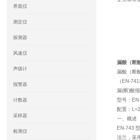
本仪器采
界面仪
较大，桥
合管处于
测定仪
小，桥路
探测器
复合管处
成套产品
风速仪
1. 控制器 
漏酸（断酸
2. 电极 1~
声级计
漏酸（断酸）
(用户可根据
（EN-7
报警器
3. 控制器
漏(断)酸
4. 产品说
计数器
型号：EN-
5. 产品合
配置：L=
6. 保修
采样器
一、概述
7.不锈钢
EN-7
检测仪
法兰，采用