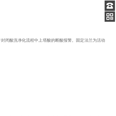
客服
电话
扫码
加微信
用于封闭酸洗净化流程中上塔酸的断酸报警。固定法兰为活动