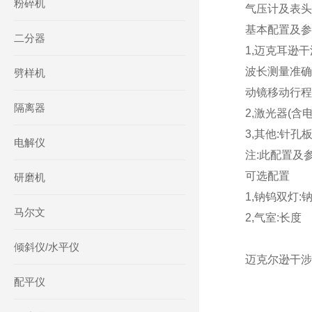
粉碎机
气压计及表头
基本配置及参
二分器
1,迈克耳逊干
波长测量准确度
劈样机
动镜移动行程:
隔离器
2,激光器(含电源
3,其他:针孔板
电解仪
注:此配置及
可选配置
研磨机
1,钠钨双灯:钠
马尔文
2,气室:长度
倾斜仪/水平仪
迈克尔逊干涉仪
配平仪