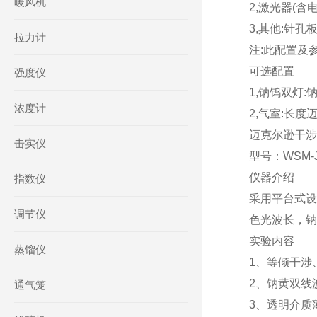
暖风机
2,激光器(含电源
3,其他:针孔板
拉力计
注:此配置及
可选配置
强度仪
1,钠钨双灯:钠
浓度计
2,气室:长度
迈克尔逊干涉
击实仪
型号：WSM-J
仪器介绍
指数仪
采用平台式设
调节仪
色光波长，钠
实验内容
蒸馏仪
1、等倾干涉
2、钠黄双线
通气笼
3、透明介质