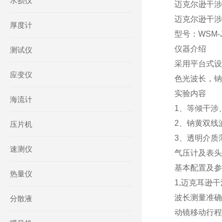
水损仪
迈克尔逊干涉仪型
迈克尔逊干涉
厚度计
型号：WSM-J
仪器介绍
测试仪
采用平台式设
应变仪
色光波长，钠
实验内容
海流计
1、等倾干涉
2、钠黄双线
压片机
3、透明介质
速测仪
气压计及表头
基本配置及参
热量仪
1,迈克耳逊干
波长测量准确度
分散液
动镜移动行程: