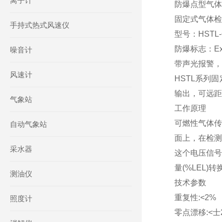
离子计
防爆点型气体探
固定式气体检
手持式热式风速仪
型号：HSTL-
防爆标志：Ex i
噪音计
带声光报警，
风速计
HSTL系列
输出，可远距
气象站
工作原理
可燃性气体传
自动气象站
面上，在检测
采水器
这个电压信号
量(%LEL)
测油仪
技术参数
重复性:<2%
照度计
零点漂移:<士2%