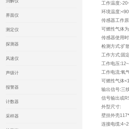
消解仪
工作温度:-20~
环境温度:<9
界面仪
传感器工作原
可燃性气体为
测定仪
传感器使用时
探测器
检测方式:扩
工作方式:固
风速仪
工作电压:12~
工作电流:氧气及
声级计
可燃性气体<15
报警器
输出信号:三线制4
信号输出或R
计数器
外型尺寸:
壁挂外壳117*
采样器
连接电缆:4~