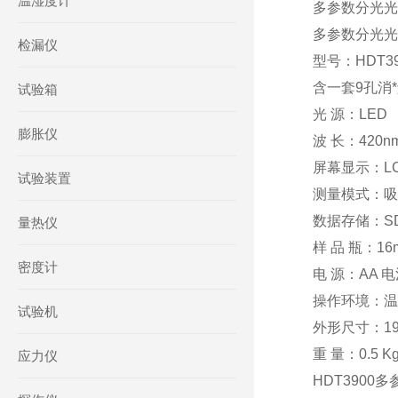
温湿度计
多参数分光光度
多参数分光光
检漏仪
型号：HDT39
含一套9孔消
试验箱
光 源：LED
膨胀仪
波 长：420n
屏幕显示：LC
试验装置
测量模式：吸
数据存储：SD 
量热仪
样 品 瓶：16
密度计
电 源：AA 电池
操作环境：温度
试验机
外形尺寸：190
重 量：0.5 K
应力仪
HDT3900