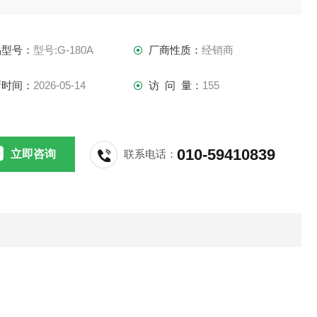
频电机通风机
品型号：
型号:G-180A
厂商性质：
经销商
点
新时间：
2026-05-14
访 问 量：
155
量大
能稳定
010-59410839
立即咨询
联系电话：
热快
率高
频调速通风机，是装在电机尾部的立散热风机，该系列风机主
用于各种类型的变频电机散热，变频风机适用于变频电机，普
工频电机也可以装变频风机给电机散热，但是用于工频电机散