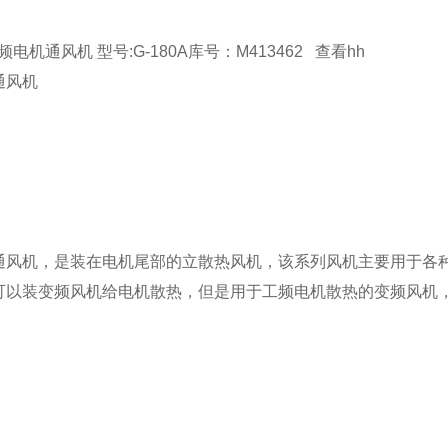
变频电机通风机 型号:G-180A库号：M413462 查看hh
通风机
通风机，是装在电机尾部的立散热风机，该系列风机主要用于各
可以装变频风机给电机散热，但是用于工频电机散热的变频风机