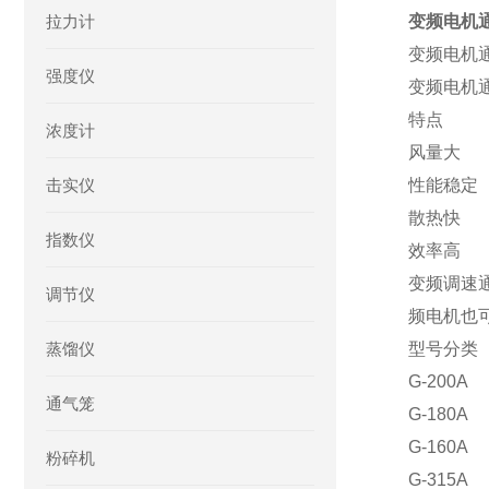
拉力计
变频电机通
变频电机通风
强度仪
变频电机
特点
浓度计
风量大
击实仪
性能稳定
散热快
指数仪
效率高
变频调速
调节仪
频电机也
蒸馏仪
型号分类
G-200A
通气笼
G-180A
G-160A
粉碎机
G-315A