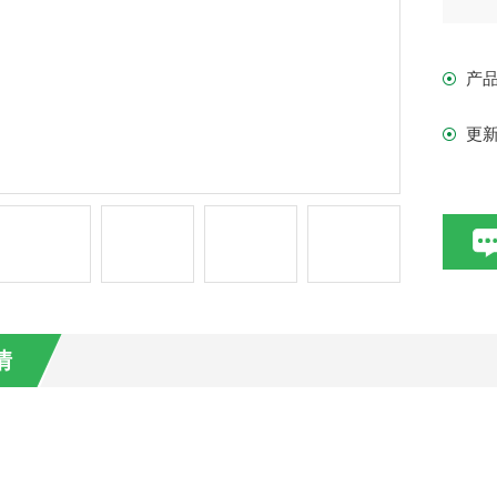
变
产
特
更
风
性
散
效
情
变
要
通