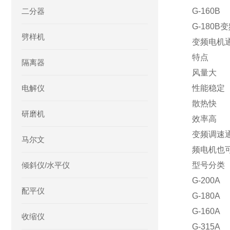
二分器
G-160B
G-180B
劈样机
变频电机
特点
隔离器
风量大
电解仪
性能稳定
散热快
研磨机
效率高
变频调速
马尔文
频电机也
倾斜仪/水平仪
型号分类
G-200A
配平仪
G-180A
G-160A
收缩仪
G-315A