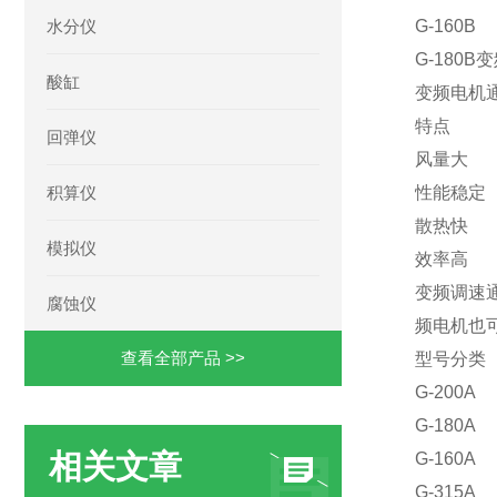
水分仪
G-160B
G-180B
酸缸
变频电机
特点
回弹仪
风量大
积算仪
性能稳定
散热快
模拟仪
效率高
变频调速
腐蚀仪
频电机也
查看全部产品 >>
型号分类
G-200A
G-180A
相关文章
G-160A
G-315A