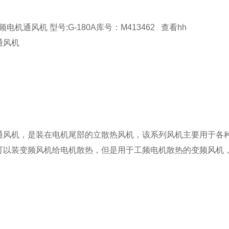
变频电机通风机 型号:G-180A库号：M413462 查看hh
通风机
通风机，是装在电机尾部的立散热风机，该系列风机主要用于各
可以装变频风机给电机散热，但是用于工频电机散热的变频风机