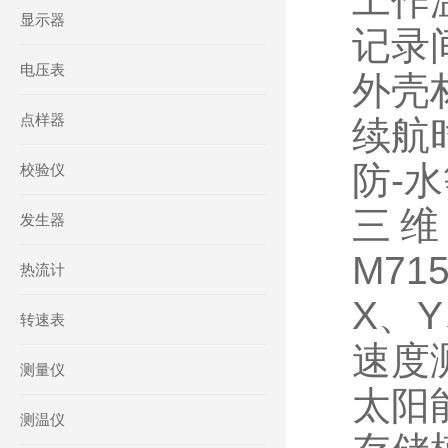
工作温
显示器
记录
电压表
外壳材
点样器
续航时
防-水
校验仪
三维
发生器
M71
热流计
X、
转速表
速度测
测量仪
太阳能
测温仪