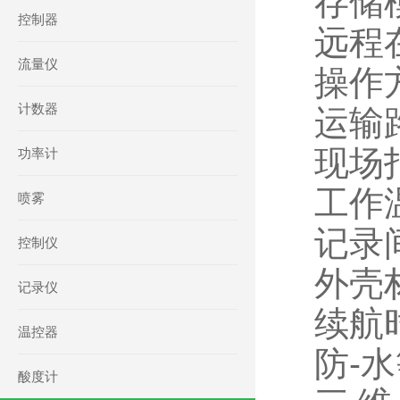
存储
控制器
远程在
流量仪
操作
计数器
运输
现场
功率计
工作温
喷雾
记录
控制仪
外壳材
记录仪
续航时
温控器
防-水
酸度计