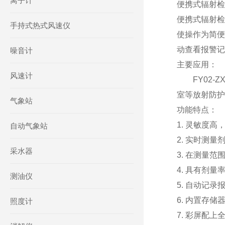
离子计
便携式辐射检测
便携式辐射检
手持式热式风速仪
使操作为简便
动查看报警记
噪音计
主要应用：
风速计
FY02-Z
室等放射防护
气象站
功能特点：
1. 灵敏度
自动气象站
2. 实时测
采水器
3. 在测量
4. 具有剂
测油仪
5. 自动记
6. 内置存
照度计
7. 彩屏配