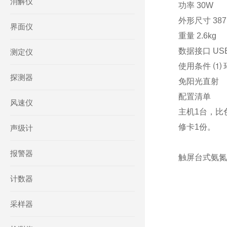
消解仪
功率 30W
外形尺寸 387
界面仪
重量 2.6kg
数据接口 US
测定仪
使用条件 ⑴ 环
探测器
免阳光直射
配置清单
风速仪
主机1台，比
修卡1份。
声级计
报警器
触屏台式氨氮检
计数器
采样器