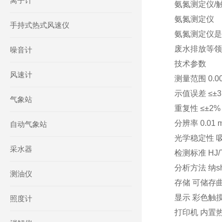
离子计
氨氮测定仪/触
氨氮测定仪
手持式热式风速仪
氨氮测定仪是
废水排放等领
噪音计
技术参数
风速计
测量范围 0.0
示值误差 ≤±3 
气象站
重复性 ≤±2%
分辨率 0.01 m
自动气象站
光学稳定性 吸
采水器
检测标准 HJ/T
分析方法 纳s
测油仪
存储 可储存曲
显示 彩色触
照度计
打印机 内置