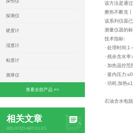
探伤仪
该方法是通过
擦热不断克丨
探测仪
该系列仪器已
测量仪器的标
硬度计
技术指标:
湿度计
· 处理时间:1
· 残余含水率:≤
粘度计
· 加热温控范
· 釜内压力:≤0
测厚仪
· 功耗:加热≤
查看全部产品 >>
石油含水电脱分
相关文章
RELATED ARTICLES