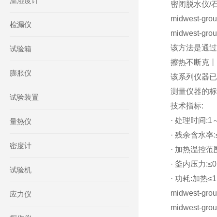
温湿度计
密闭脱水仪/石油
midwest-gro
检漏仪
midwest-gro
该方法是通过
试验箱
擦热不断克丨
膨胀仪
该系列仪器已
测量仪器的标
试验装置
技术指标:
· 处理时间:1
量热仪
· 残余含水率:≤
密度计
· 加热温控范
· 釜内压力:≤0
试验机
· 功耗:加热≤
midwest-gro
应力仪
midwest-gro