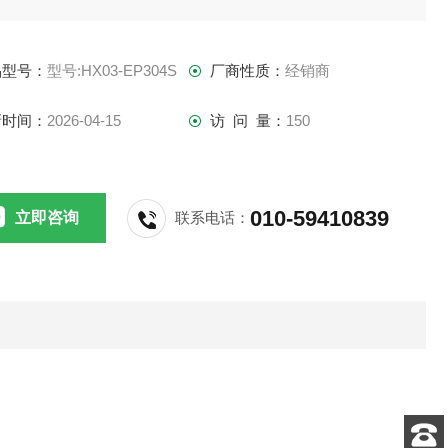
west-group
品型号：
型号:HX03-EP304S
厂商性质：
经销商
仪器采用了单片机控制、高保真音频放大集成电路。同时，本
器还采用了数字显示音量调节电路、电子开关和数字式频率显
新时间：
2026-04-15
访 问 量：
150
。并且可同时对4名被试进行测试。
频率显示：6位液晶屏
010-59410839
立即咨询
联系电话：
、输出音频波形：正弦波
频率范围：25HZ～20KHZ(含25Hz，50