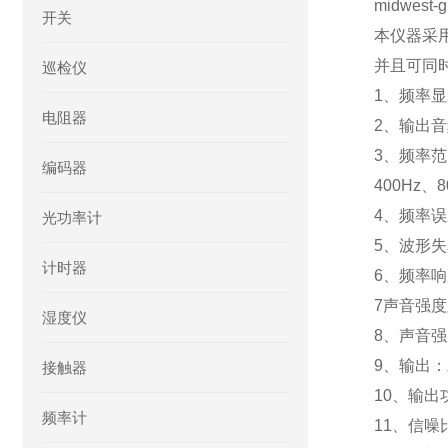
midwest-g
开关
本仪器采
并且可同
巡检仪
1、频率显
电阻器
2、输出
3、频率范围
编码器
400Hz、8
4、频率误
光功率计
5、波形失
计时器
6、频率响应
7声音强
湿度仪
8、声音强
9、输出
接触器
10、输出
频率计
11、信噪