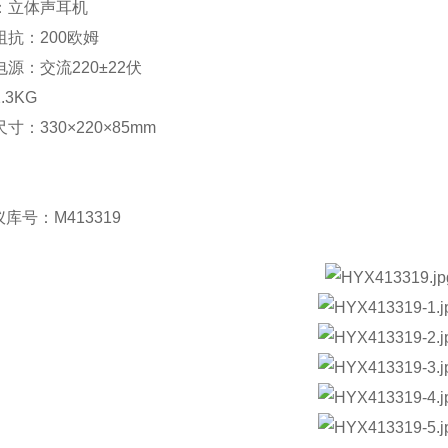
机：立体声耳机
阻抗：200欧姆
电源：交流220±22伏
.3KG
寸：330×220×85mm
库号：M413319