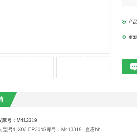
mid
产
本
仪
更
示
1、
2
3、
情
库号：M413319
型号:HX03-EP304S库号：M413319 查看hh