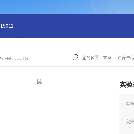
5011
型号:HX03-CHI650F电化学分析仪/工作站库号：M4150
心
您的位置：
首页
-
产品中
/ PRODUCTS
实验
实验
实验