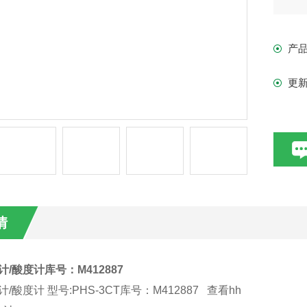
实验
产
型号
更
测量
基本
温
主
情
1.
计/酸度计库号：M412887
2.
/酸度计 型号:PHS-3CT库号：M412887 查看hh