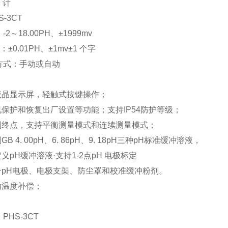
 计
-3CT
2～18.00PH、±1999mv
：±0.01PH、±1mv±1 个字
方式：手动或自动
光液晶显示屏，轻触式按键操作；
电保护和恢复出厂设置等功能；支持IP54防护等级；
判别终点，支持平衡测量模式和连续测量模式；
GB 4. 00pH、6. 86pH、9. 18pH三种pH标准缓冲溶液，
定义pH缓冲溶液·支持1-2点pH 电极标定
合pH电极、电极支架、防尘罩和校准缓冲粉剂。
动温度补偿；
PHS-3CT