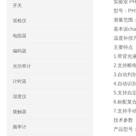
实验室 PH
开关
型号：PHS
测量范围：-
巡检仪
基本误cha
电阻器
温度补偿
主要特点
编码器
1.带背
2.支持断
光功率计
3.自动
计时器
4.自动识别
5.支持自
湿度仪
6.标配复
7.支持手
接触器
技术参数
频率计
产品型号：