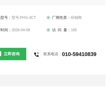
室 PH 计
品型号：
型号:PHS-3CT
厂商性质：
经销商
：PHS-3CT
新时间：
2026-04-08
访 问 量：
165
范围：-2～18.00PH、±1999mv
误cha：±0.01PH、±1mv±1 个字
010-59410839
立即咨询
联系电话：
度补偿方式：手动或自动
要特点
带背光液晶显示屏，轻触式按键操作；
支持断电保护和恢复出厂设置等功能；支持IP5