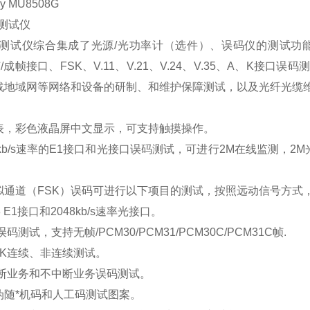
ay MU8508G
测试仪
口测试仪综合集成了光源/光功率计（选件）、误码仪的测试功能。
非帧/成帧接口、FSK、V.11、V.21、V.24、V.35、A、
战地域网等网络和设备的研制、和维护保障测试，以及光纤光缆
表，彩色液晶屏中文显示，可支持触摸操作。
8kb/s速率的E1接口和光接口误码测试，可进行2M在线监测，
拟通道（FSK）误码可进行以下项目的测试，按照远动信号方式，
3 E1接口和2048kb/s速率光接口。
码测试，支持无帧/PCM30/PCM31/PCM30C/PCM31C帧.
4K连续、非连续测试。
中断业务和不中断业务误码测试。
伪随*机码和人工码测试图案。