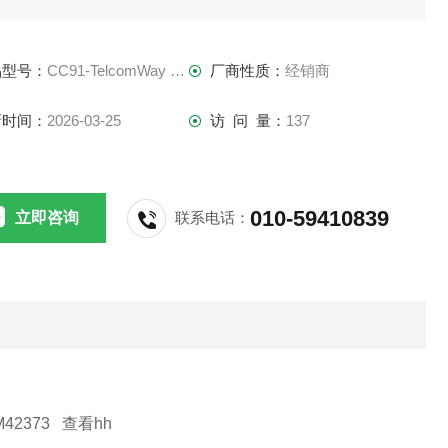
comWay MU8508G
品型号：
CC91-TelcomWay MU8508G
厂商性质：
经销商
光接口测试仪
新时间：
2026-03-25
访 问 量：
137
M光接口测试仪综合集成了光源/光功率计（选件）、误码仪的测
能。可以进行1310nm、1550nm的光输出和光功率测量；
010-59410839
立即咨询
联系电话：
703非帧/成帧接口、FSK、V.11、V.21、V.24、
42373 查看hh