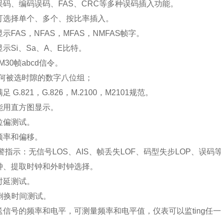
误码、编码误码、FAS、CRC等多种误码插入功能。
可选择单个、多个、按比率插入。
示FAS，NFAS，MFAS，NMFAS帧字。
示Si、Sa、A、E比特。
M30帧abcd信令。
*何被选时隙的数字八位组；
 G.821，G.826，M.2100，M2101规范。
能用直方图显示。
拉偏测试。
频率和偏移。
警指示：无信号LOS、AIS、帧丢失LOF、码型失步LOP、误码
钟、提取时钟和外时钟选择。
时延测试。
倒换时间测试。
送信号的频率和电平，可测量频率和电平值，仪表可以监ting任