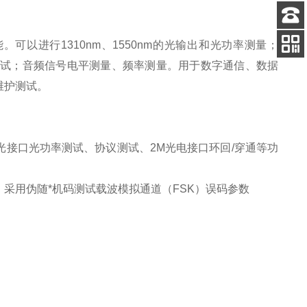
客服
可以进行1310nm、1550nm的光输出和光功率测量；
电话
K接口误码测试；音频信号电平测量、频率测量。用于数字通信、数据
扫码
加微信
维护测试。
2M光接口光功率测试、协议测试、2M光电接口环回/穿通等功
采用伪随*机码测试载波模拟通道（FSK）误码参数