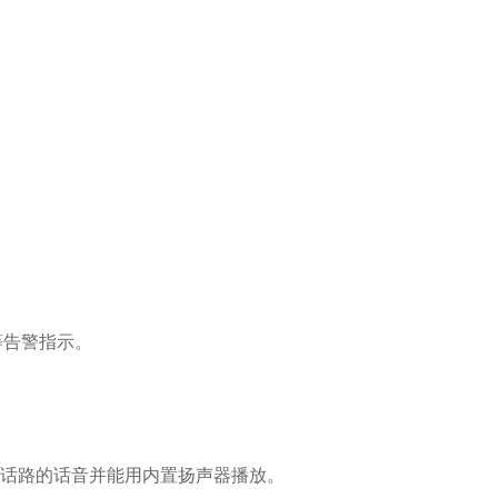
等告警指示。
一话路的话音并能用内置扬声器播放。