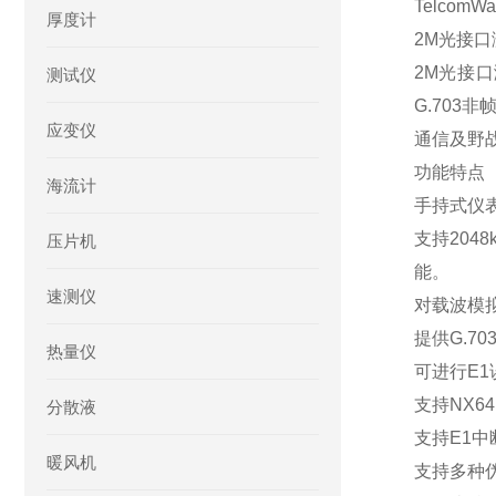
TelcomW
厚度计
2M光接口
2M光接
测试仪
G.703
应变仪
通信及野
功能特点
海流计
手持式仪
支持204
压片机
能。
速测仪
对载波模
提供G.70
热量仪
可进行E1误
支持NX6
分散液
支持E1
暖风机
支持多种