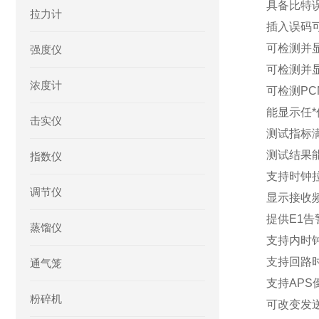
具备比特
拉力计
插入误码
可检测并显
强度仪
可检测并显
浓度计
可检测PC
能显示任
击实仪
测试指标满足
测试结果
指数仪
支持时钟
调节仪
显示接收
提供E1告
蒸馏仪
支持内时
支持回路
通气笼
支持APS
粉碎机
可改变发