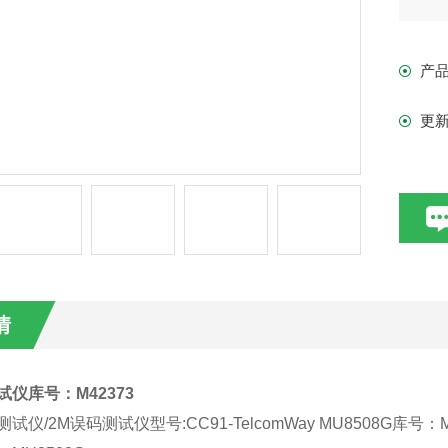
Tel
产
2M
更
2
试功
G.
情
试仪库号：M42373
试仪/2M误码测试仪型号:CC91-TelcomWay MU8508G库号：M