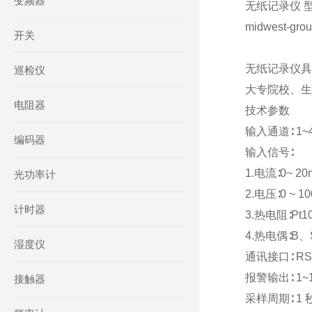
变频器
无纸记录仪 型号
midwest-gro
开关
无纸记录仪具
巡检仪
大专院校、生
电阻器
技术参数
输入通道∶ 1
编码器
输入信号∶
1.电流∶0~ 20
光功率计
2.电压∶0 ~ 1
计时器
3.热电阻∶Pt1
4.热电偶∶B、
湿度仪
通讯接口∶ RS23
报警输出∶ 1~
接触器
采样周期∶ 1 