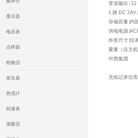
频率计
变送输出∶ 1
1 路 DC 2
显示器
存储容量∶内部
供电电源∶AC85
电压表
外形尺寸∶仪表尺
点样器
重量（仅主机） 
中西集团
校验仪
无纸记录仪库号
发生器
热流计
转速表
测量仪