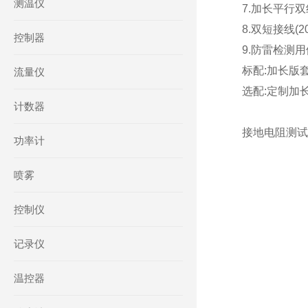
测温仪
7.加长平行双线(
8.双短接线(20
控制器
9.防雷检测用便
标配:加长版套线
流量仪
选配:定制加长双线
计数器
接地电阻测试仪
功率计
喷雾
控制仪
记录仪
温控器