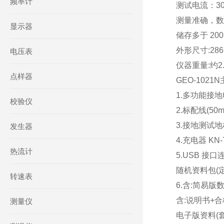
频率计
测试电流：30
测量准确，数
显示器
储存多于 20
外形尺寸:286 
电压表
仪器重量:约2.
点样器
GEO-102
1.多功能接地电
校验仪
2.标配线(50m+
3.接地测试地桩(
发生器
4.充电器 KN-
热流计
5.USB 接口连
随机资料包(定制
转速表
6.含:简易版数
含:说明书+
测量仪
电子版资料(套