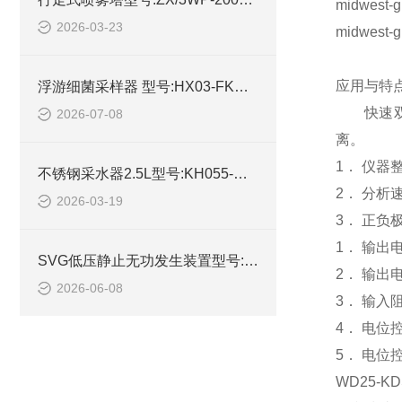
midwest-g
2026-03-23
midwest-g
应用与特
浮游细菌采样器 型号:HX03-FKC-1库号：M414546的技术介绍
快速双单
2026-07-08
离。
1． 仪
不锈钢采水器2.5L型号:KH055-M403580的简单介绍
2． 分析
2026-03-19
3． 正负
1． 输出电
SVG低压静止无功发生装置型号:ZXSVG-35Kvar的详细介绍
2． 输出电
2026-06-08
3． 输入阻
4． 电位
5． 电位控
WD25