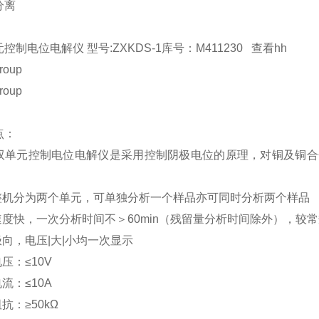
分离
控制电位电解仪 型号:ZXKDS-1库号：M411230 查看hh
roup
roup
点：
元控制电位电解仪是采用控制阴极电位的原理，对铜及铜合
器整机分为两个单元，可单独分析一个样品亦可同时分析两个样品
速度快，一次分析时间不＞60min（残留量分析时间除外），较常规分
极向，电压|大|小均一次显示
压：≤10V
流：≤10A
抗：≥50kΩ