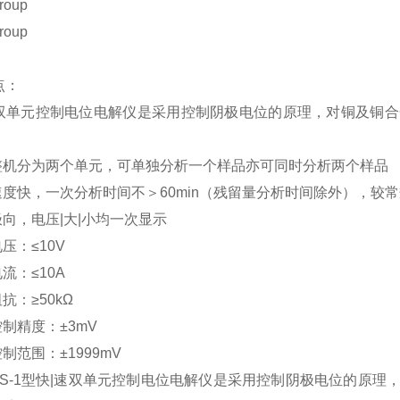
roup
roup
点：
元控制电位电解仪是采用控制阴极电位的原理，对铜及铜合
器整机分为两个单元，可单独分析一个样品亦可同时分析两个样品
速度快，一次分析时间不＞60min（残留量分析时间除外），较常规分
极向，电压|大|小均一次显示
压：≤10V
流：≤10A
抗：≥50kΩ
控制精度：±3mV
制范围：±1999mV
-KDS-1型快|速双单元控制电位电解仪是采用控制阴极电位的