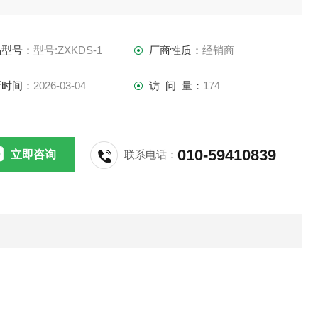
west-group
品型号：
型号:ZXKDS-1
厂商性质：
经销商
west-group
新时间：
2026-03-04
访 问 量：
174
010-59410839
立即咨询
联系电话：
用与特点：
速双单元控制电位电解仪是采用控制阴极电位的原理，对
及铜合金中的铜、银及部分银合金中的银进行定量分析和彼此
离。
． 仪器整机分为两个单元，可单独分析一个样品亦可同时