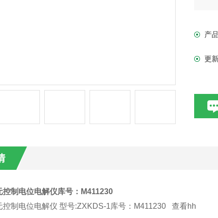
mid
产
mid
更
应
快
铜
情
分
1
控制电位电解仪库号：M411230
控制电位电解仪 型号:ZXKDS-1库号：M411230 查看hh