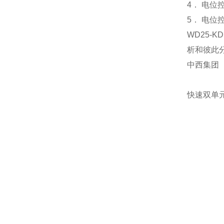
4． 电位
5． 电位控
WD25
析和彼此
中西集团
快速双单元