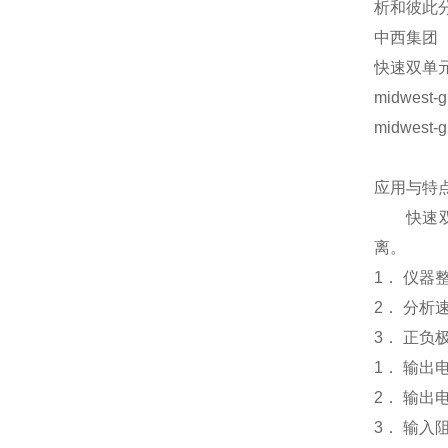
析和彼此
中西集团
快速双单元
midwest-g
midwest-g
应用与特
快速双单
离。
1． 仪
2． 分析
3． 正负
1． 输出电
2． 输出电
3． 输入阻