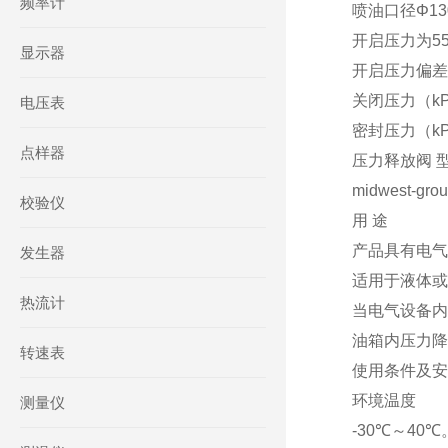
频率计
喷油口径Φ13
开启压力为55
显示器
开启压力偏差（
关闭压力（kP
电压表
密封压力（kP
点样器
压力释放阀 型号:
midwest-gro
校验仪
用 途
产品具有电气
发生器
适用于液体或
热流计
当电气设备内
油箱内压力降
转速表
使用条件及安装
环境温度
测量仪
-30℃～40℃