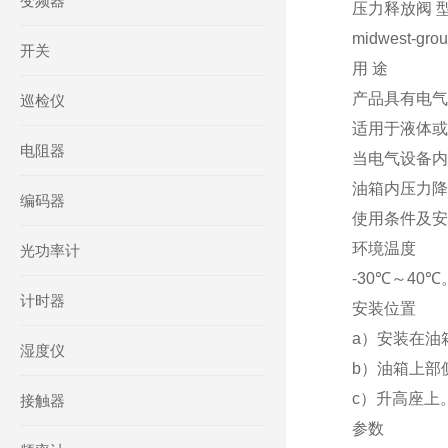
变频器
压力释放阀 型号:
midwest-gro
开关
用 途
产品具有电气
巡检仪
适用于液体或
电阻器
当电气设备内
油箱内压力降
编码器
使用条件及安装
环境温度
光功率计
-30℃～40℃
计时器
安装位置
a）安装在油
湿度仪
b）油箱上部
c）升高座上
接触器
参数