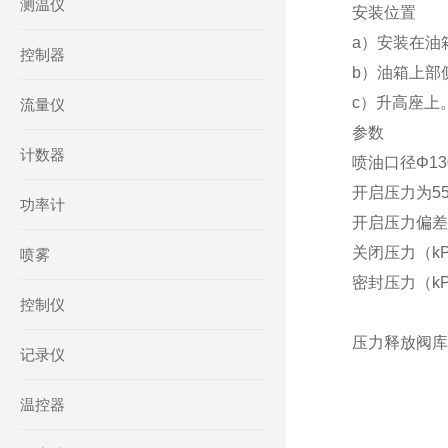
测温仪
安装位置
a）安装在油
控制器
b）油箱上部
c）升高座上
流量仪
参数
计数器
喷油口径Φ13
开启压力为55
功率计
开启压力偏差（
关闭压力（kP
喷雾
密封压力（kP
控制仪
压力释放阀库号
记录仪
温控器