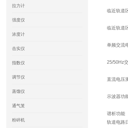
拉力计
临近轨道区
强度仪
临近轨道
浓度计
单频交流电
击实仪
25/50H
指数仪
调节仪
直流电压
蒸馏仪
示波器功
通气笼
谱析功能
粉碎机
轨道电路