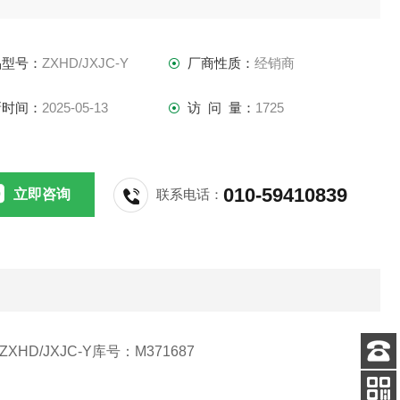
路日常维护时轨道区段电压的检查，是铁路信号施工、维修中
仪表，是确保轨道电路信号设备运用质量的检测工具。
品型号：
ZXHD/JXJC-Y
厂商性质：
经销商
新时间：
2025-05-13
访 问 量：
1725
010-59410839
立即咨询
联系电话：
XHD/JXJC-Y库号：M371687
客服
电话