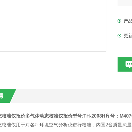
SO
体
产
校
更
情
态校准仪报价
多气体动态校准仪报价型号:TH-2008H库号：M4076
态校准仪用于对各种环境空气分析仪进行校准，内置2台质量流