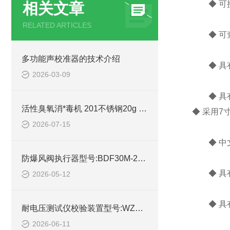
◆ 可接
相关文章
RELATED ARTICLES
◆ 可查
多功能声校准器的技术介绍
◆ 具有
2026-03-09
◆ 具有R
活性臭氧消*毒机 201不锈钢20g 型号:TG32-FL-10H-SCYD的技术介绍
◆ 采用7
2026-07-15
◆ 中文
防爆风阀执行器型号:BDF30M-24的简单介绍
◆ 具有
2026-05-12
◆ 具有
耐电压测试仪校验装置型号:WZX/NDY-1B库号：M414449的详细介绍
2026-06-11