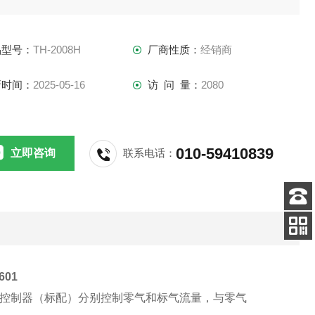
2，NO，CO分析仪。内置臭氧发生器和检测单元来产生O3气
，O3浓度经16段标定，可发生浓度和任意浓度的标准臭氧气体
品型号：
TH-2008H
厂商性质：
经销商
准臭氧分析仪。
新时间：
2025-05-16
访 问 量：
2080
010-59410839
立即咨询
联系电话：
客服
电话
扫码
加微信
01
量控制器（标配）分别控制零气和标气流量，与零气