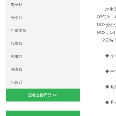
电子秤
发生器和
O3气体
光学计
NOX分
粗糙度仪
NO2，O
仪器特
投影仪
◆ 采用
校准器
测温仪
◆ 中文
水位计
◆ 具有
查看全部产品 >>
◆ 具有