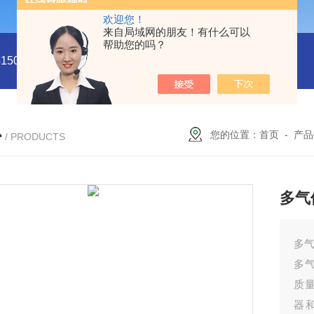
欢迎您！
来自局域网的朋友！有什么可以
帮助您的吗？
5011
型号:HX03-CHI650F电化学分析仪/工作站库号：M4150
心
您的位置：
首页
-
产品
/ PRODUCTS
多气
多气
多
质
器