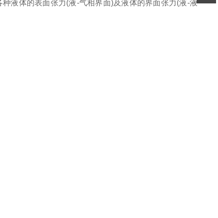
种液体的表面张力(液-气相界面)及液体的界面张力(液-液
扫码
加微信