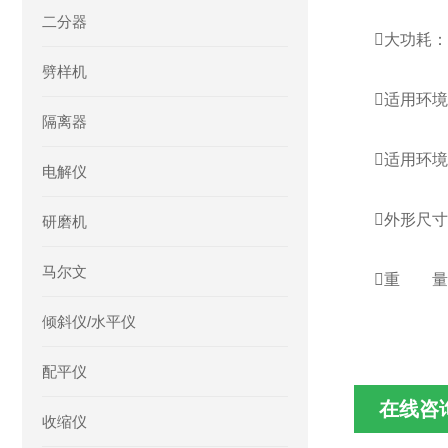
二分器

劈样机
适用环境
隔离器
适
电解仪
外形
研磨机
马尔文
重 量：
倾斜仪/水平仪
配平仪
在线咨
收缩仪