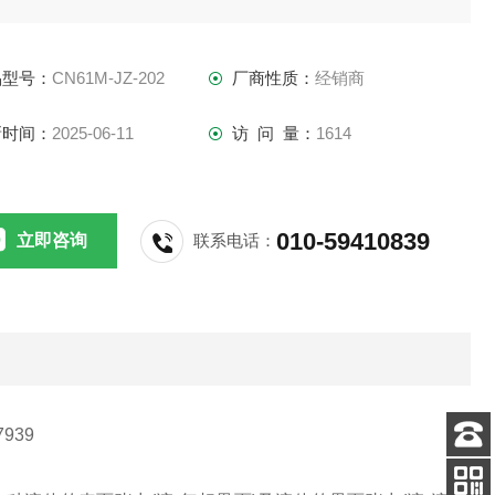
液-液相界面)。用于电力、石油、化工、制药、食品，教学等行
。
品型号：
CN61M-JZ-202
厂商性质：
经销商
新时间：
2025-06-11
访 问 量：
1614
010-59410839
立即咨询
联系电话：
7939
客服
电话