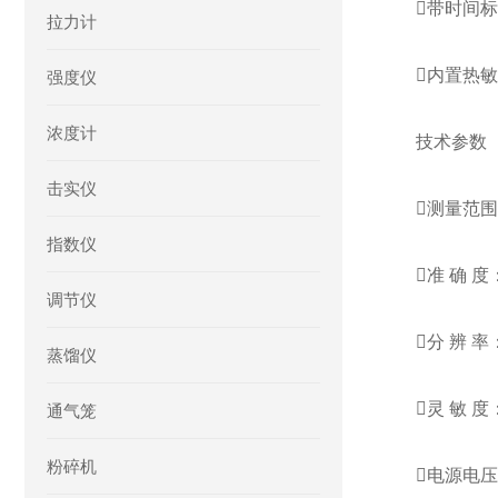
带时间标
拉力计
内置热
强度仪
浓度计
技术参数
击实仪
测量范围：
指数仪
准 确 度：
调节仪
分
蒸馏仪
灵
通气笼
粉碎机
电源电压：