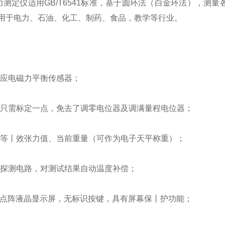
测定仪适用GB/T6541标准，基于圆环法（白金环法），测量各
。用于电力、石油、化工、制药、食品，教学等行业。
响应电磁力平衡传感器；
准只需标定一点，免去了调零电位器及调满量程电位器；
示等丨效张力值、当前重量（可作为电子天平称重）；
度探测电路，对测试结果自动温度补偿；
128点阵液晶显示屏，无标识按键，具有屏幕保丨护功能；