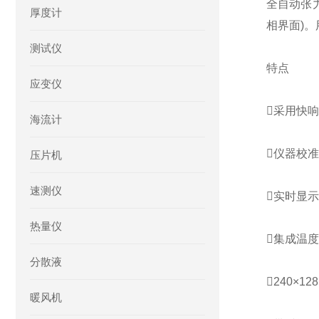
全自动张力
厚度计
相界面)
测试仪
特点
应变仪
采用快
海流计
仪器校
压片机
速测仪
实时显
热量仪
集成温
分散液
240×
暖风机