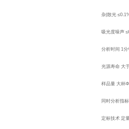
杂|散光 ≤0.1
吸光度噪声 ≤0.
分析时间 1
光源寿命 大于
样品量 大杯Φ9
同时分析指标
定标技术 定