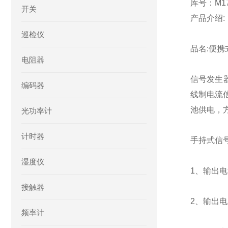
库号：M17
开关
产品介绍:
巡检仪
品名:便携
电阻器
信号发生
编码器
线制电流信
池供电，
光功率计
计时器
手持式信
湿度仪
1、输出电
接触器
2、输出电
频率计