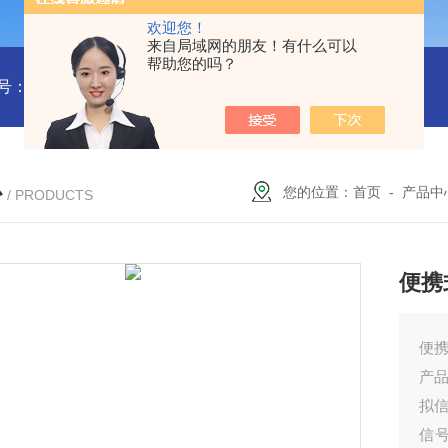
欢迎您！
来自局域网的朋友！有什么可以
帮助您的吗？
：M414986
型号:HX03-GL-6250C磁力搅拌器(加热数显)库号
心
您的位置：
首页
-
产品中
/ PRODUCTS
便携
便携
产品
拟
信