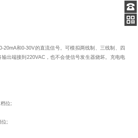
客服
电话
扫码
加微信
20mA和0-30V的直流信号。可模拟两线制、三线制、四
户误将输出端接到220VAC，也不会使信号发生器烧坏。充电电
档位;
位;