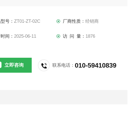
测量0-20mA和0-30V的直流信号。可模拟两线制、三线制、
制电流信号；新版ZT-02B/ZT-02C具有误接220VAC保护，即
品型号：
ZT01-ZT-02C
厂商性质：
经销商
户误将输出端接到220VAC，也不会使信号发生器烧坏。
新时间：
2025-06-11
访 问 量：
1876
010-59410839
立即咨询
联系电话：