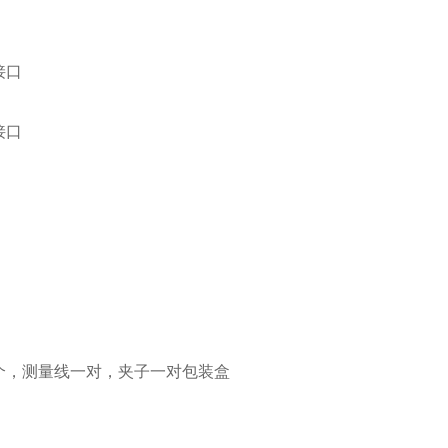
：
接口
接口
：
个，测量线一对，夹子一对包装盒