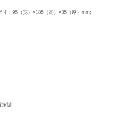
尺寸：95（宽）×185（高）×35（厚）mm;
：
置按键