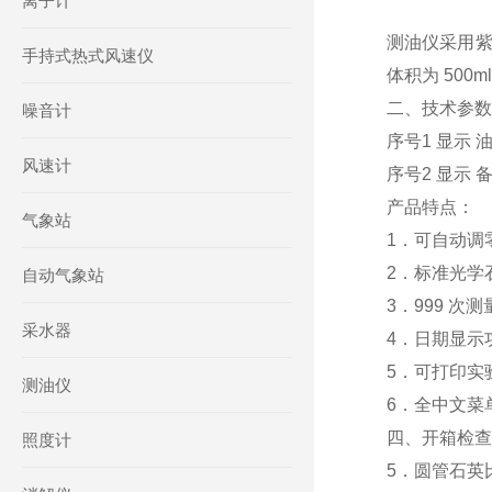
离子计
测油仪采用紫
手持式热式风速仪
体积为 500m
二、技术参数
噪音计
序号1 显示 油
风速计
序号2 显示 备
产品特点：
气象站
1．可自动调零
2．标准光学
自动气象站
3．999 次
采水器
4．日期显示
5．可打印实
测油仪
6．全中文菜
四、开箱检查：
照度计
5．圆管石英比