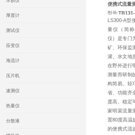
水损仪
便携式流量
型号:
TB131-
厚度计
LS300-A
量仪（简称
测试仪
仪）是专门
应变仪
矿、环保监
灌、水文地
海流计
在野外进行
测量而研制
压片机
构简易、轻
速测仪
省、功能齐
度高、稳定
热量仪
家明渠流量
置80度高温
分散液
的便携式流