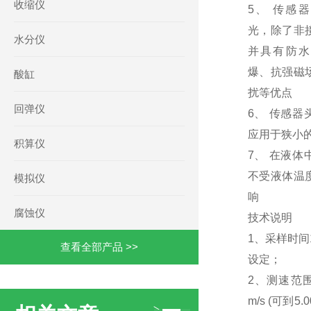
收缩仪
5、 传感
光，除了非
水分仪
并具有防水
爆、抗强磁
酸缸
扰等优点
回弹仪
6、 传感器
应用于狭小
积算仪
7、 在液体
不受液体温
模拟仪
响
腐蚀仪
技术说明
1、采样时间1
查看全部产品 >>
设定；
2、测速范围：0
m/s (可到5.