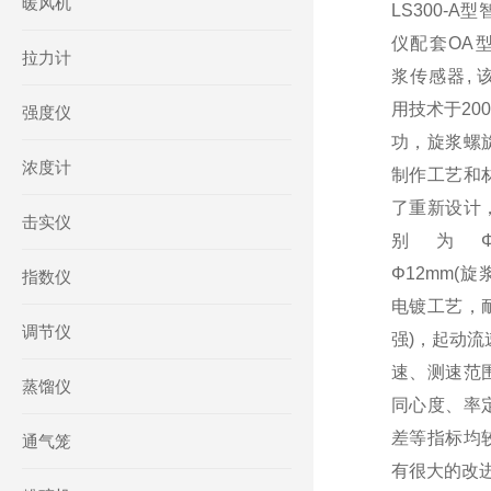
暖风机
LS300-A
仪配套OA
拉力计
浆传感器, 
用技术于20
强度仪
功，旋浆螺
浓度计
制作工艺和
了重新设计
击实仪
别为Φ1
Φ12mm(
指数仪
电镀工艺，
调节仪
强)，起动流
速、测速范
蒸馏仪
同心度、率
差等指标均
通气笼
有很大的改