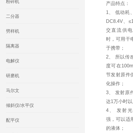
粉碎机
产品特点：
1、 低动耗
二分器
DC8.4V、
交直流供电
劈样机
时，可用干
隔离器
于携带；
2、 所以传
电解仪
度可在100
节发射原件
研磨机
化操作；
马尔文
3、 发射原
达1万小时以
倾斜仪/水平仪
4、 发射
强，可以适
配平仪
的液体；