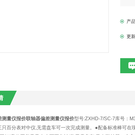
轴
及
产
更
情
差测量仪报价
联轴器偏差测量仪报价
型号:ZXHD-7/SC-7库号：M3
三只百分表对中仪,无需盘车可一次完成测量。●配备标准棒可在现