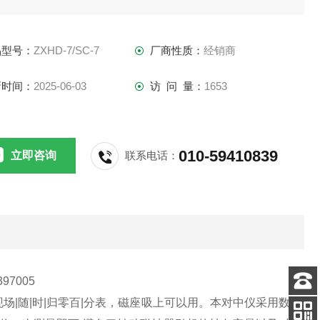
器一个方位一次测量即可,避免了转动联轴器引起的轴向窜量以
对中仪自重产生的误差
品型号：
ZXHD-7/SC-7
厂商性质：
经销商
新时间：
2025-06-03
访 问 量：
1653
010-59410839
立即咨询
联系电话：
97005
场|随|时|归零百|分表，磁座吸上可以用。本对中仪采用数
客服
电话